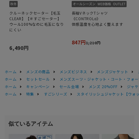
クルーネックセーター【毛玉
長袖VネックTシャツ
CLEAR】【＃すごセーター】
《CONTROLα》
ウール100%なのに毛玉になり
体感温度を心地よく整えます
にくい
847円
1,210円
6,490円
ホーム
メンズの商品
メンズビジネス
メンズジャケット
ホーム
セットセール
メンズスーツ・ジャケット・コート・フォーマル
ホーム
キャンペーン
セール会場
メンズ 20%OFF
ジャケッ
ホーム
特集
すごシリーズ
スタイリッシュジャケット【ウォ