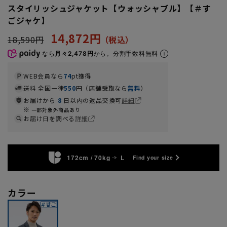
スタイリッシュジャケット【ウォッシャブル】【＃す
ごジャケ】
14,872円
18,590円
なら
月々2,478円
から。分割手数料無料
WEB会員なら
74
pt獲得
送料 全国一律
550
円（店舗受取なら
無料
）
お届けから
8
日以内の返品交換可
詳細
一部対象外商品あり
お届け日を調べる
詳細
172cm / 70kg
L
Find your size
カラー