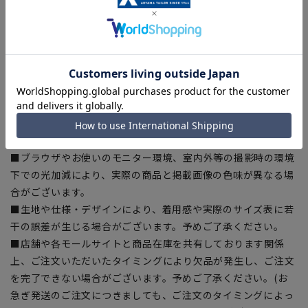
幅:47.3cm 袖丈:61.5cm
[WideLL]バスト:114cm ウエスト:104.5cm 着丈:75cm 肩
幅:48.3cm 袖丈:63cm
[Wide3L]バスト:117cm ウエスト:107.5cm 着丈:77cm 肩
幅:49.3cm 袖丈:64.5cm
【商品に関するご注意】
■ゆとり感には個人差があります。サイズ表を確認の上、ご購
入の目安としてご利用ください。
■ブラウザやお使いのモニター環境、室内外等の撮影時の環境
下での光加減により、実際の商品と掲載画像の色味が異なる場
合がございます。
■生地や仕様・デザインにより、着用感や実際のサイズ表に若
干の誤差が生じる場合がございます。予めご了承ください。
■店舗や各モールサイトと商品在庫を共有しております関係
上、ご注文いただいたタイミングにより欠品が発生し、ご注文
を完了できない場合がございます。予めご了承ください。(お
急ぎ発送のご注文につきましても、ご注文のタイミングによっ