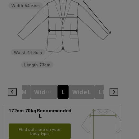
Width
54.5cm
Waist
48.8cm
Length
73cm
ideS
M
WideM
L
WideL
LL
WideLL
172cm 70kgRecommended
L
Find out more on your
body type