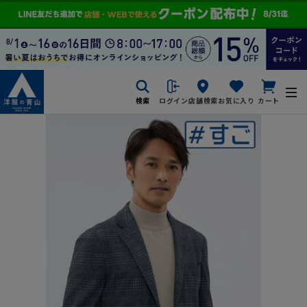
検索
ログイン
店舗検索
お気に入り
カート