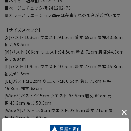
■ネイビー組織柄:
241202-19
■ベージュチェック柄:
241202-75
※カラーバリエーション商品は在庫切れの場合がございます。
【サイズスペック】
[S]バスト:103cm ウエスト:91.5cm 着丈:69cm 肩幅:43.3cm
袖丈:58.5cm
[M]バスト:106cm ウエスト:94.5cm 着丈:71cm 肩幅:44.3cm
袖丈:60cm
[L]バスト:109cm ウエスト:97.5cm 着丈:73cm 肩幅:45.3cm
袖丈:61.5cm
[LL]バスト:112cm ウエスト:100.5cm 着丈:75cm 肩幅
46.3cm 袖丈:63cm
[WideS]バスト:105cm ウエスト:95.5cm 着丈:69cm 肩
幅:45.3cm 袖丈:58.5cm
[WideM]バスト:108cm ウエスト:98.5cm 着丈:71cm 肩
幅:46.3cm 袖丈:60cm
[WideL]バスト:111cm ウエスト:101.5cm 着丈:73cm 肩