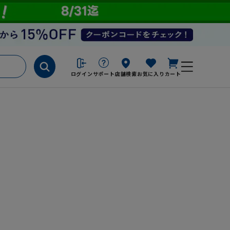
ログイン
サポート
店舗検索
お気に入り
カート