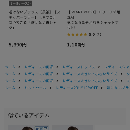
透けないブラウス【長袖】【ス
【SMART WASH】エリ・ソデ用
キッパーカラー】【＃すご】
洗剤
安心できる「透けない白シャ
気になる部分汚れをシャットア
ツ」
ウト!
5.0
（1）
5,390円
1,100円
ホーム
レディースの商品
レディーストップス
レディースシャ
ホーム
レディースの商品
レディース大きい・小さいサイズ
ホーム
レディースの商品
レディース大きい・小さいサイズ
ホーム
セットセール
レディース2BUY10%OFF
透けないブラ