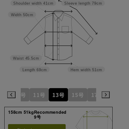
Shoulder width
41cm
Sleeve length
79cm
Width
50cm
Waist
45.5cm
Length
69cm
Hem width
51cm
7号
9号
11号
13号
15号
17号
19号
158cm 51kgRecommended
9号