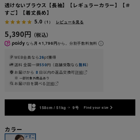
透けないブラウス【長袖】【レギュラーカラー】【＃
すご】【着丈長め】
5.0
（1）
レビューを見る
5,390円
なら
月々1,796円
から。分割手数料無料
WEB会員なら
26
pt獲得
送料 全国一律
550
円（店舗受取なら
無料
）
お届けから
8
日以内の返品交換可
詳細
一部対象外商品あり
お届け日を調べる
詳細
158cm / 51kg
9号
Find your size
カラー