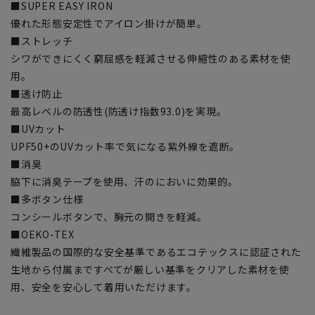
■SUPER EASY IRON
優れた形態安定性でアイロン掛けが簡単。
■ストレッチ
シワができにくく窮屈感を軽減させる伸縮性のある素材を使
用。
■透け防止
最高レベルの防透性(防透け指数93.0)を実現。
■UVカット
UPF50+のUVカット率で気になる紫外線を遮断。
■消臭
脇下に消臭テープを使用、汗のにおいに効果的。
■多ボタン仕様
コンシールボタンで、胸元の開きを軽減。
■OEKO-TEX
繊維製品の国際的な安全基準であるエコテックスに認証された
生地から付属まですべてが厳しい基準をクリアした素材を使
用、安全を安心して着用いただけます。