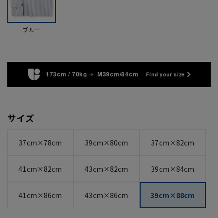
ブルー
173cm / 70kg
M39cm/84cm
Find your size
サイズ
37cm×78cm
39cm×80cm
37cm×82cm
41cm×82cm
43cm×82cm
39cm×84cm
41cm×86cm
43cm×86cm
39cm×88cm