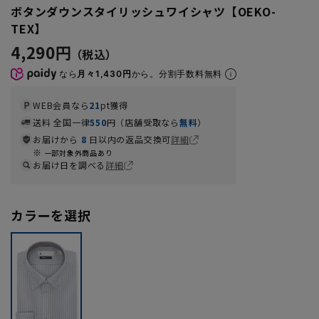
ボタンダウンスタイリッシュワイシャツ【OEKO-
TEX】
4,290円
なら
月々1,430円
から。分割手数料無料
WEB会員なら
21
pt獲得
送料 全国一律
550
円（店舗受取なら
無料
）
お届けから
8
日以内の返品交換可
詳細
一部対象外商品あり
お届け日を調べる
詳細
カラーを選択