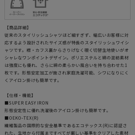
【商品詳細】
従来のスタイリッシュシャツほど細すぎず、幅広いお客様に対
応するよう設計されたサイズ感が特長のスタイリッシュワイシ
ャツです。襟・カフス裏からさりげなく覗く切替生地使いがオ
シャレなワンポイントデザイン。ポリエステルと綿の混紡素材
は強度にも優れ、さらに綿の柔らかい風合いを持ち合わせた1
枚です。形態安定加工が施され家庭洗濯可能、シワになりにく
くアイロン掛けも簡単です。
【仕様・機能】
■SUPER EASY IRON
形態安定性に優れ洗濯後のアイロン掛けも簡単です。
■OEKO-TEX(R)
繊維製品の国際的な安全基準であるエコテックス(R)に認証さ
れた、生地から付属まですべてが厳しい基準をクリアした素材