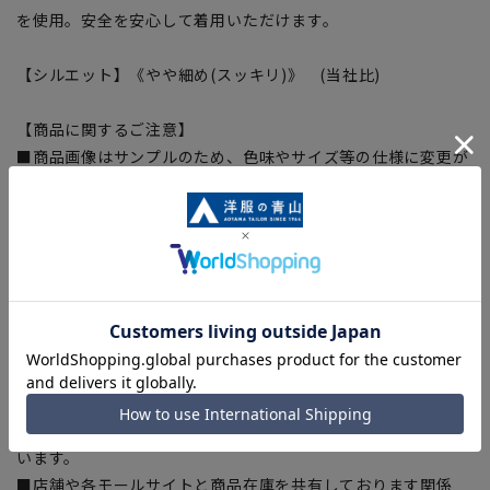
を使用。安全を安心して着用いただけます。
【シルエット】《やや細め(スッキリ)》 (当社比)
【商品に関するご注意】
■商品画像はサンプルのため、色味やサイズ等の仕様に変更が
ある場合がございますので、予めご了承ください。
■ゆとり感には個人差があります。サイズ表を確認の上、ご購
入の目安としてご利用ください。
■生地や仕様・デザインにより、着用感や実際のサイズ表に若
干の誤差が生じる場合がございます。予めご了承ください。
■サイズスペックは仕上がりサイズを記載しております。一
部、商品現物におすすめサイズ(ヌードサイズ)を記載している
商品もございます。
■ブラウザやお使いのモニター環境、また撮影時の室内外の光
加減により、実際の商品と掲載画像の色味が異なる場合がござ
います。
■店舗や各モールサイトと商品在庫を共有しております関係