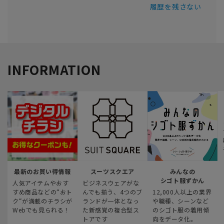
履歴を残さない
INFORMATION
最新のお買い得情報
スーツスクエア
みんなの
シゴト服ずかん
人気アイテムやおす
ビジネスウェアがな
すめ商品などの“おト
んでも揃う、4つのブ
12,000人以上の業界
ク“が満載のチラシが
ランドが一体となっ
や職種、シーンなど
Webでも見られる！
た新感覚の複合型ス
のシゴト服の着用傾
トアです
向をデータ化。