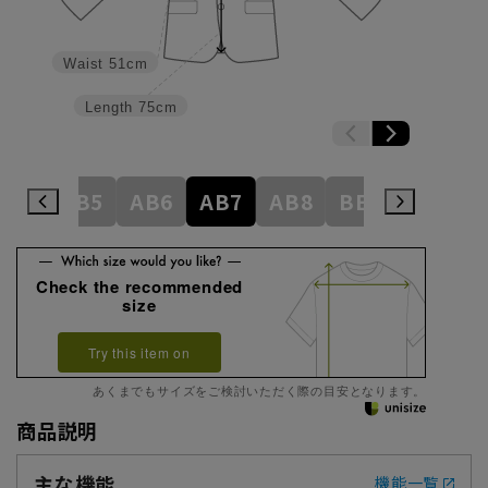
Waist
51cm
Length
75cm
AB4
AB5
AB6
AB7
AB8
BE3
BE4
Check the recommended
size
Try this item on
あくまでもサイズをご検討いただく際の目安となります。
商品説明
主な機能
機能一覧