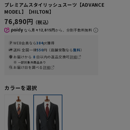
プレミアムスタイリッシュスーツ【ADVANCE
MODEL】【HILTON】
76,890円
なら
月々12,815円
から。分割手数料無料
WEB会員なら
384
pt獲得
送料 全国一律
550
円（店舗受取なら
無料
）
お届けから
8
日以内の返品交換可
詳細
一部対象外商品あり
お届け日を調べる
詳細
カラーを選択