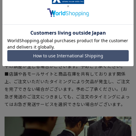
【商品に関するご注意】
■ゆとり感には個人差があります。サイズ表を確認の上、ご購
入の目安としてご利用ください。
■ブラウザやお使いのモニター環境、室内外等の撮影時の環境
下での光加減により、実際の商品と掲載画像の色味が異なる場
合がございます。
■生地や仕様・デザインにより、着用感や実際のサイズ表に若
干の誤差が生じる場合がございます。予めご了承ください。
■店舗や各モールサイトと商品在庫を共有しております関係
上、ご注文いただいたタイミングにより欠品が発生し、ご注文
を完了できない場合がございます。予めご了承ください。(お
急ぎ発送のご注文につきましても、ご注文のタイミングによっ
てはお急ぎ発送サービスを選択できない場合がございます。