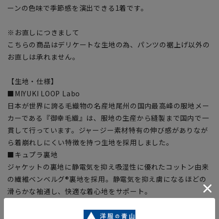
ーンの色味で季節感を演出できる1着です。
※お直しにつきまして
こちらの商品はデリケートな生地の為、パンツの裾上げ以外の
お直しは承れません。
【生地・仕様】
■MIYUKI LOOP Labo
日本が世界に誇る毛織物の名産地尾州の国内最高峰の服地メー
カーである『御幸毛織』は、服地の生産から縫製まで国内で一
貫して行っています。ジャージー素材特有の伸び感がありなが
ら着崩れしにくい特徴を持つ生地を採用しました。
■キュプラ裏地
ジャケットの裏地に静電気を抑え吸湿性に優れたコットン由来
の繊維ベンベルグ®裏地を採用。静電気を抑え虜になるほどの
滑らかな袖通し、快適な着心地をサポート。
【シルエット】《細め(スリム)》 (当社比)