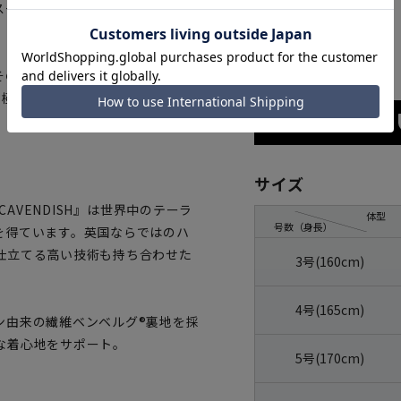
スーツです。
ネイビー
そのうえ美しいスーツをめざし一
た極上の仕上がりを是非ご堪能下さ
サイズ
CAVENDISH』は世界中のテーラ
体型
号数（身長）
を得ています。英国ならではのハ
仕立てる高い技術も持ち合わせた
3号(160cm)
4号(165cm)
ン由来の繊維ベンベルグ®裏地を採
な着心地をサポート。
5号(170cm)