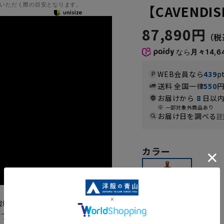
いただく際の目安となります。
【CAVENDIS
87,890円
なら
月々14,6
WEB会員なら
439
p
送料 全国一律
550
お届けから
8
日以内
一部対象外商品あり
お届け日を調べる
詳
カラー
地メーカー『JOHN
けて丁寧にオーダーメイドスーツのよ