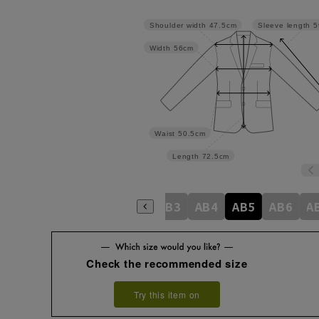
Shoulder width
47.5cm
Sleeve length
5
Width
56cm
Waist
50.5cm
Length
72.5cm
A4
A5
A6
A7
A8
AB3
AB4
AB5
AB6
A
Check the recommended size
Try this item on