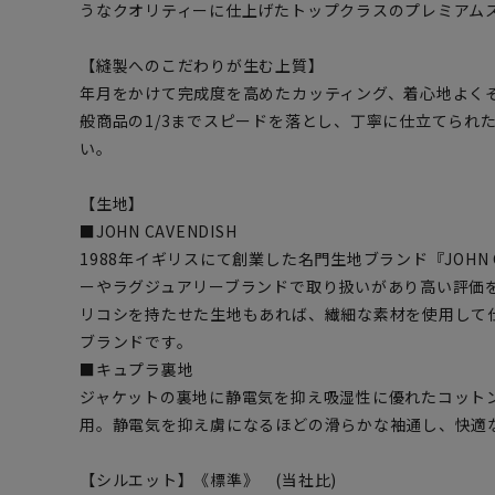
うなクオリティーに仕上げたトップクラスのプレミアム
【縫製へのこだわりが生む上質】
年月をかけて完成度を高めたカッティング、着心地よく
般商品の1/3までスピードを落とし、丁寧に仕立てられ
い。
【生地】
■JOHN CAVENDISH
1988年イギリスにて創業した名門生地ブランド『JOHN 
ーやラグジュアリーブランドで取り扱いがあり高い評価
リコシを持たせた生地もあれば、繊細な素材を使用して
ブランドです。
■キュプラ裏地
ジャケットの裏地に静電気を抑え吸湿性に優れたコット
用。静電気を抑え虜になるほどの滑らかな袖通し、快適
【シルエット】《標準》 (当社比)