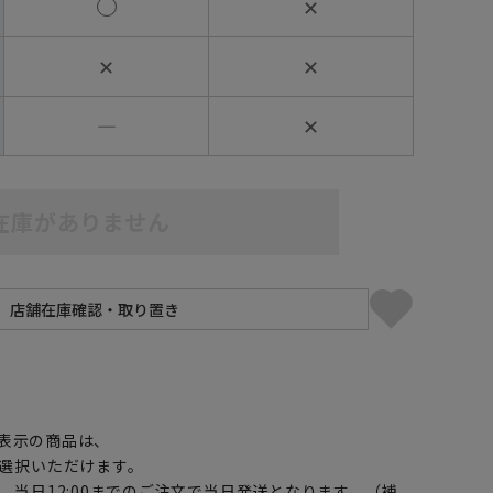
✕
✕
✕
―
✕
在庫がありません
】
表示の商品は、
選択いただけます。
、当日12:00までのご注文で当日発送となります。（補