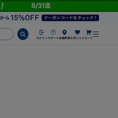
ログイン
サポート
店舗検索
お気に入り
カート