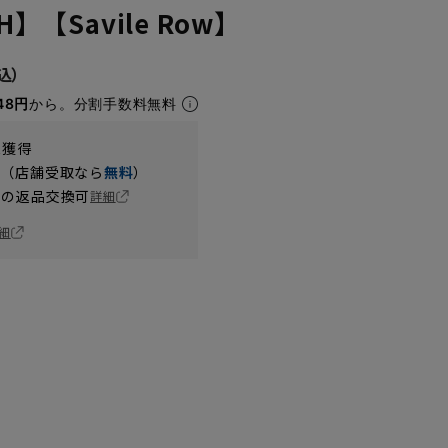
H】【Savile Row】
48円
から。分割手数料無料
t獲得
円（店舗受取なら
無料
）
の返品交換可
詳細
細