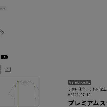
9cm
B7
AB8
BE3
BE4
BE5
BE6
BE7
BE8
丁寧に仕立てられた極上
A24S4407-19
プレミアムス