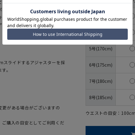
YA体(ス
ています。オリジナル形状の台場
号数（身長）
ポケットや松葉カン止めの採用す
3号(160cm)
キュプラを使用、制電性・ムレや
アジャスター機能もあり、座る時
4号(165cm)
5号(170cm)
cmスライドするアジャスターを採
6号(175cm)
ます。
7号(180cm)
8号(185cm)
変更がある場合がございますの
ウエストの目安：
100
c
、ご購入の目安としてご利用くだ