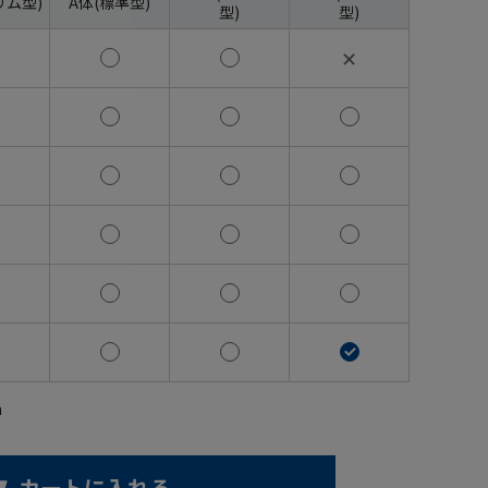
リム型)
A体(標準型)
型)
型)
✕
m
カートに入れる