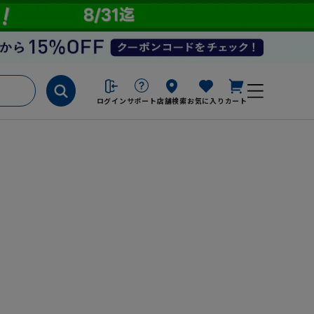
ログイン
サポート
店舗検索
お気に入り
カート