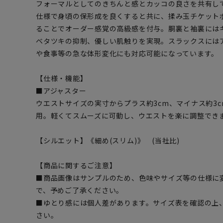
フォーマルとしてのきちんと感とカッコの良さを共有し
仕様で身頃の保形成を良くすると共に、揉み玉チケット
ることでオーダー感覚の高級感を付与。胴裏と袖裏には
ベタツキの抑制、優しい肌触りを実現。スラックスには
や食事等の急な体形変化にも対応可能になっています。
【仕様・機能】
■アジャスター
ウエストサイズの実寸からプラス約3cm、マイナス約3
用。軽くてスムーズに可動し、ウエストを楽に調整でき
【シルエット】《細め(スリム)》 (当社比)
【商品に関するご注意】
■商品画像はサンプルのため、色味やサイズ等の仕様に
で、予めご了承ください。
■ゆとり感には個人差があります。サイズ表を確認の上
さい。