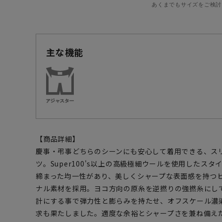
あくまでもサイズをご検討
主な機能
【商品詳細】
慶事・弔事どちらのシーンにも安心して着用できる、ス
ツ。Super100's以上の高級極細ウールを使用したス
締まった均一性があり、美しくシャープな表面感を持つ
ナル素材を採用。ヨコ方向の原糸を逆撚りの強撚糸にし
計にする事で弾力性と膨らみを持たせ、オフスケール濃
求も果たしました。適度な余裕とシャープさを兼ね備え