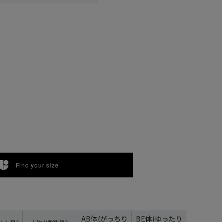
Find your size
AB体(がっちり
BE体(ゆったり