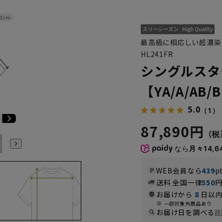
3cm
最高級に相応しい超濃染
HL241FR
シングルスタ
【YA/A/A
5.0
（1）
87,890円
E3
BE4
BE5
BE6
BE7
BE8
YA4
YA5
YA6
なら
月々14,6
WEB会員なら
439
p
送料 全国一律
550
お届けから
8
日以内
一部対象外商品あり
お届け日を調べる
詳