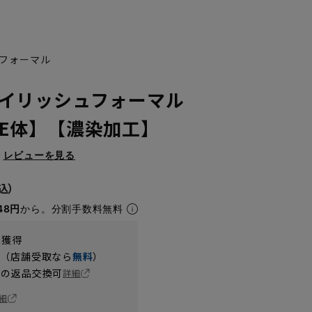
フォーマル
イリッシュフォーマル
B/BE体】【濃染加工】
レビューを見る
YA7
YA8
48円
から。分割手数料無料
t獲得
円（店舗受取なら
無料
）
の返品交換可
詳細
細