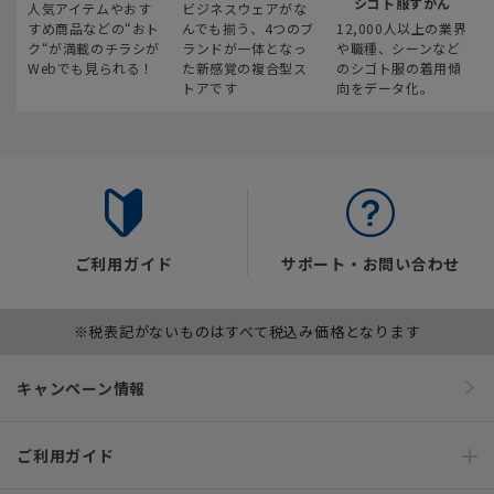
シゴト服ずかん
人気アイテムやおす
ビジネスウェアがな
すめ商品などの“おト
んでも揃う、4つのブ
12,000人以上の業界
ク“が満載のチラシが
ランドが一体となっ
や職種、シーンなど
Webでも見られる！
た新感覚の複合型ス
のシゴト服の着用傾
トアです
向をデータ化。
ご利用ガイド
サポート・お問い合わせ
※税表記がないものはすべて税込み価格となります
キャンペーン情報
ご利用ガイド