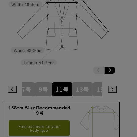
Width
48.8cm
Waist
43.3cm
Length
51.2cm
7号
9号
11号
13号
15号
158cm 51kgRecommended
9号
Find out more on your
body type