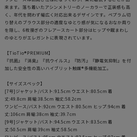
来ます。落ち着いたアシンメトリーのノーカラーで正装感も高
く、年代を問わず幅広く対応出来るデザインです。ペプラム切
り替えのブラウス部分の適度なゆとり感が気になるおなか周り
を隠し、6枚接ぎのフレアースカート部分はヒップや蹴まわし
のゆとりがエレガントに表現されています。
【TioTio®PREMIUM】
『抗菌』『消臭』『抗ウイルス』『防汚』『静電気抑制』を付
加した安全性の高いハイブリット触媒®多機能加工。
【サイズスペック】
[7号]ジャケット/バスト:91.5cm ウエスト:80.5cm 着
丈:49.8cm 肩幅:38.5cm 袖丈:58.2cm
ワンピース/バスト:92cm ウエスト:80.5cm ヒップ:94cm 着
丈:106cm 肩幅:38cm 袖丈:39.7cm
[9号]ジャケット/バスト:94.5cm ウエスト:83.5cm 着
丈:50.5cm 肩幅:39cm 袖丈:58.5cm
ワンピース/バスト:95cm ウエスト:83.5cm ヒップ:97cm 着