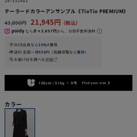
16-332002
テーラードカラーアンサンブル《TioTio PREMIUM》
21,945円
43,890円
なら
月々3,657円
から。分割手数料無料
WEB会員なら
109
pt獲得
送料 全国一律
550
円（店舗受取なら
無料
）
お届け日を調べる
詳細
158cm / 51kg
9号
Find your size
カラー