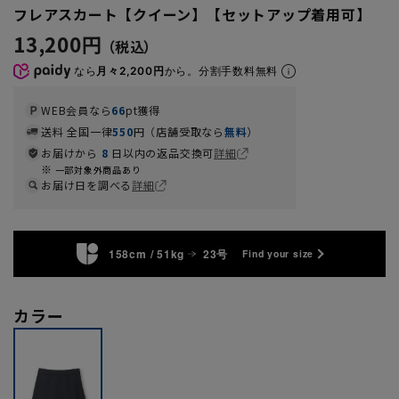
フレアスカート【クイーン】【セットアップ着用可】
13,200円
なら
月々2,200円
から。分割手数料無料
WEB会員なら
66
pt獲得
送料 全国一律
550
円（店舗受取なら
無料
）
お届けから
8
日以内の返品交換可
詳細
一部対象外商品あり
お届け日を調べる
詳細
158cm / 51kg
23号
Find your size
カラー