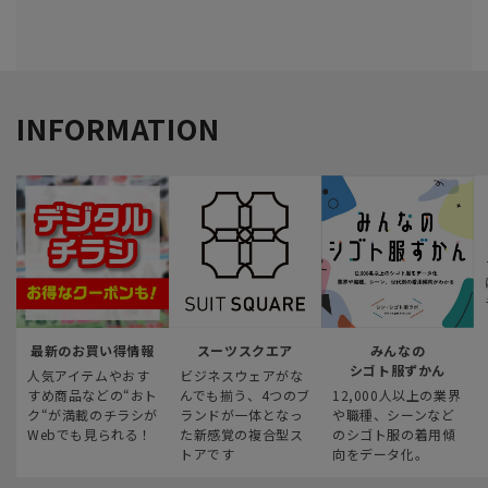
INFORMATION
最新のお買い得情報
スーツスクエア
みんなの
シゴト服ずかん
人気アイテムやおす
ビジネスウェアがな
すめ商品などの“おト
んでも揃う、4つのブ
12,000人以上の業界
ク“が満載のチラシが
ランドが一体となっ
や職種、シーンなど
Webでも見られる！
た新感覚の複合型ス
のシゴト服の着用傾
トアです
向をデータ化。