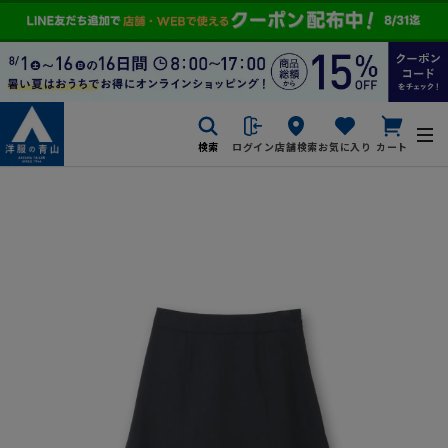
検索
ログイン
店舗検索
お気に入り
カート