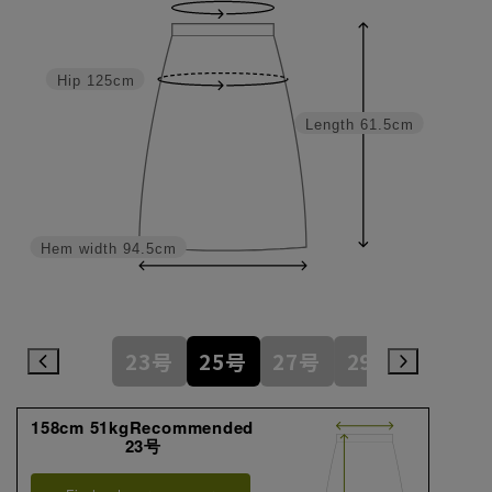
Hip
125cm
Length
61.5cm
Hem width
94.5cm
23号
25号
27号
29号
158cm 51kgRecommended
23号