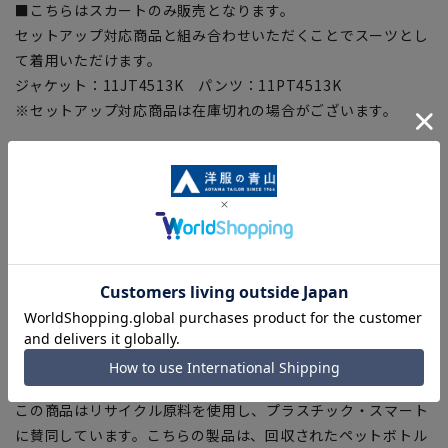
■こちらはスカートのみ販売となります。
セットアップ対応商品と組み合わせいただくことでスーツとし
て着用いただけます。
ジャケット：11JT4513K パンツ：11PT4513K
※セットアップ対応商品は在庫切れの場合がございます。
【機能・仕様】
■ウォッシャブル
ご家庭で洗濯可能なウォッシャブル仕様・ネットに入れて洗濯
機またはシャワークリーンの2通りの洗濯可
■ストレッチ
シワができにくく窮屈感を軽減させる伸縮性のある素材を使用
■ストレッチ裏地
スカート裏にストレッチ裏地を使用、表地に追随した圧倒的伸
度!
■Plastics Smart
この商品はリサイクル原料を使用し、プラスチック・スマート
に賛同しています。こちらの製品は、回収されたペットボトル