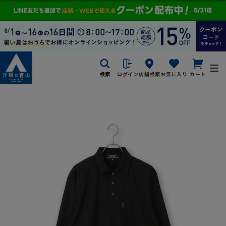
検索
ログイン
店舗検索
お気に入り
カート