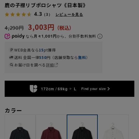
鹿の子襟リブポロシャツ《日本製》
4.3
（3）
レビューを見る
3,003円
4,290円
なら
月々1,001円
から。分割手数料無料
WEB会員なら
15
pt獲得
送料 全国一律
550
円（店舗受取なら
無料
）
お届け日を調べる
詳細
172cm / 69kg
L
Find your size
カラー