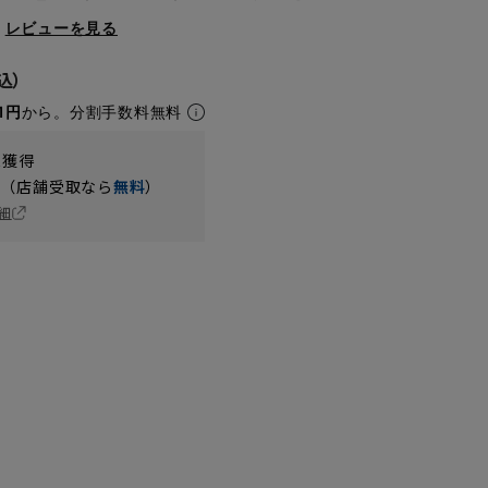
レビューを見る
1円
から。分割手数料無料
t獲得
円（店舗受取なら
無料
）
細