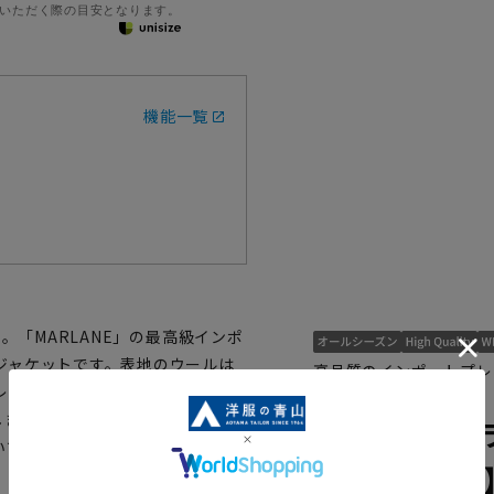
いただく際の目安となります。
機能一覧
。「MARLANE」の最高級インポ
ジャケットです。表地のウールは
高品質のインポートプレ
レッチ性のある素材、付属にもキ
HJT4562-D
しました。ワンランク上の本物志
1ボタンテー
いて最高のこだわりを提供する高
【MARLA