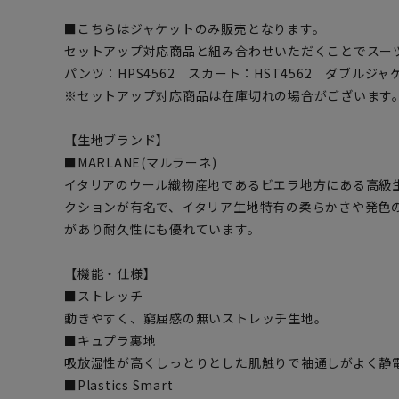
■こちらはジャケットのみ販売となります。
セットアップ対応商品と組み合わせいただくことでスー
パンツ：HPS4562 スカート：HST4562 ダブルジャケ
※セットアップ対応商品は在庫切れの場合がございます
【生地ブランド】
■MARLANE(マルラーネ)
イタリアのウール織物産地であるビエラ地方にある高級
クションが有名で、イタリア生地特有の柔らかさや発色
があり耐久性にも優れています。
【機能・仕様】
■ストレッチ
動きやすく、窮屈感の無いストレッチ生地。
■キュプラ裏地
吸放湿性が高くしっとりとした肌触りで袖通しがよく静
■Plastics Smart