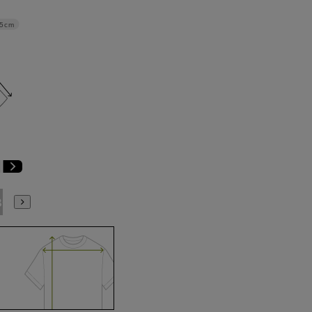
.5cm
3号
15号