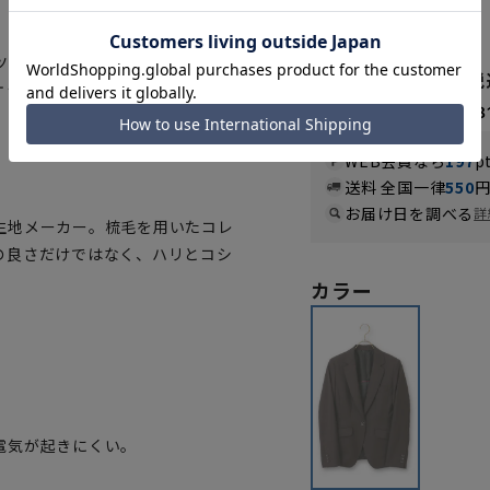
5.0
（1）
ツとして着用いただけます。
39,490円
ット：HJW4562
なら
月々6,58
。
WEB会員なら
197
p
送料 全国一律
550
お届け日を調べる
詳
生地メーカー。梳毛を用いたコレ
の良さだけではなく、ハリとコシ
カラー
電気が起きにくい。