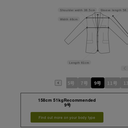
Shoulder width
38.5cm
Sleeve length
58
Width
46cm
Length
61cm
5号
7号
9号
11号
1
158cm 51kgRecommended
9号
Find out more on your body type