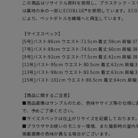
この商品はリサイクル原料を使用し、プラスチック・ス
は裏地の糸の一部にECOBLUE®を使用しています。EC
により、ペットボトルを繊維へと再生しています。
【サイズスペック】
[5号]バスト:86cm ウエスト:71.5cm 着丈:59cm 肩幅:37.
[7号]バスト:89cm ウエスト:74.5cm 着丈:60cm 肩幅:3
[9号]バスト:92cm ウエスト:77.5cm 着丈:61cm 肩幅:38.
[11号]バスト:95cm ウエスト:80.5cm 着丈:62cm 肩幅:3
[13号]バスト:98cm ウエスト:83.5cm 着丈:63cm 肩幅:39
[15号]バスト:101cm ウエスト:86.5cm 着丈:64cm 肩幅:
【商品に関するご注意】
■商品画像はサンプルのため、色味やサイズ等の仕様に
で、予めご了承ください。
■サイズスペックは仕上がりサイズを記載しております
■ブラウザやお使いのモニター環境、また撮影時の室内
掲載画像の色味が異なる場合がございます。