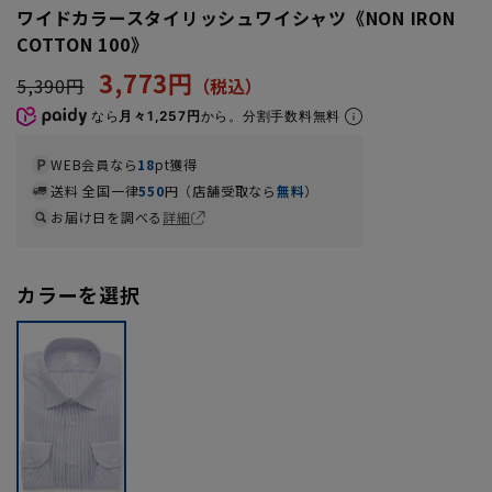
ワイドカラースタイリッシュワイシャツ《NON IRON
COTTON 100》
3,773円
5,390円
なら
月々1,257円
から。分割手数料無料
WEB会員なら
18
pt獲得
送料 全国一律
550
円（店舗受取なら
無料
）
お届け日を調べる
詳細
カラーを選択