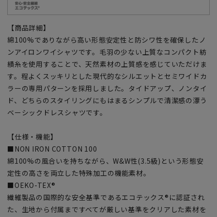
【商品詳細】
綿100%でありながら高い形態安定性と防シワ性を確保したノ
ンアイロンワイシャツです。毛羽の少ない上質なコンパクト紡
績糸を使用することで、天然素材の上質感を感じていただけま
す。程よくスッキリとした現代的なシルエットとセミワイドカ
ラーの専用パターンを採用しました。タイドアップ、ノンタイ
ド、どちらのスタイリングにもはまるシンプルで清潔感の漂う
ベーシックドレスシャツです。
【仕様・機能】
■NON IRON COTTON 100
綿100%の風合いを持ちながら、W&W性(3.5級)という形態安
定性の高さを両立した特殊加工の機能素材。
■OEKO-TEX®
繊維製品の国際的な安全基準であるエコテックス®に認証され
た、生地から付属まですべてが厳しい基準をクリアした素材を