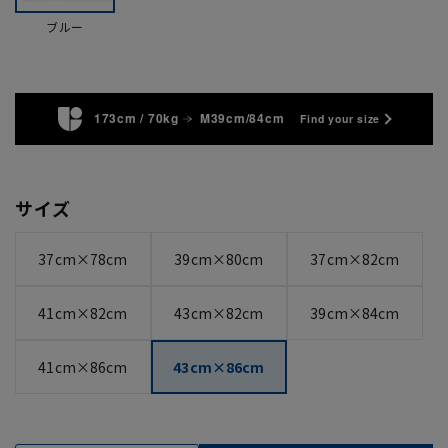
ブルー
173cm / 70kg
M39cm/84cm
Find your size
サイズ
37cm×78cm
39cm×80cm
37cm×82cm
41cm×82cm
43cm×82cm
39cm×84cm
41cm×86cm
43cm×86cm