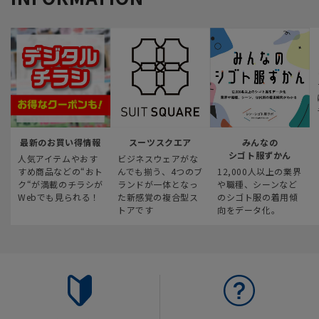
最新のお買い得情報
スーツスクエア
みんなの
シゴト服ずかん
人気アイテムやおす
ビジネスウェアがな
すめ商品などの“おト
んでも揃う、4つのブ
12,000人以上の業界
ク“が満載のチラシが
ランドが一体となっ
や職種、シーンなど
Webでも見られる！
た新感覚の複合型ス
のシゴト服の着用傾
トアです
向をデータ化。