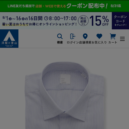
検索
ログイン
店舗検索
お気に入り
カート