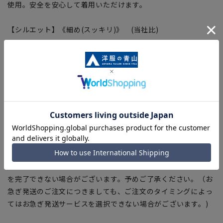
使用。安全を安心して着用いただけます。
【シルエット】《細め(スッキリ)》 (当社比)
【商品に関するご注意】
■ゆとり感には個人差があります。サイズ表を確認の上、ご購
入の目安としてご利用ください。
■ブラウザやお使いのモニター環境、室内外等の撮影時の環境
下での光加減により、実際の商品と掲載画像の色味が異なる場
合がございます。
■生地や仕様・デザインにより、着用感や実際のサイズ表に若
干の誤差が生じる場合がございます。予めご了承ください。
■店舗や各モールサイトと商品在庫を共有しております関係
上、ご注文いただいたタイミングにより欠品が発生し、ご注文
を完了できない場合がございます。予めご了承ください。（お
急ぎ発送のご注文につきましても、ご注文のタイミングによっ
てはお急ぎ発送サービスを選択できない場合がございます。)