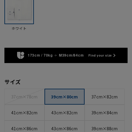
ホワイト
173cm / 70kg
M39cm/84cm
Find your size
サイズ
37cm×78cm
39cm×80cm
37cm×82cm
41cm×82cm
43cm×82cm
39cm×84cm
41cm×86cm
43cm×86cm
39cm×88cm