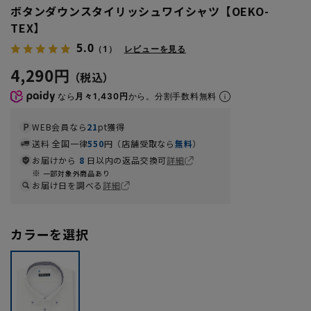
ボタンダウンスタイリッシュワイシャツ【OEKO-
TEX】
5.0
（1）
レビューを見る
4,290円
なら
月々1,430円
から。分割手数料無料
WEB会員なら
21
pt獲得
送料 全国一律
550
円（店舗受取なら
無料
）
お届けから
8
日以内の返品交換可
詳細
一部対象外商品あり
お届け日を調べる
詳細
カラーを選択