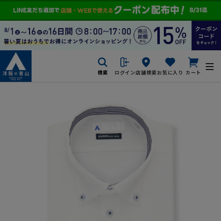
検索
ログイン
店舗検索
お気に入り
カート