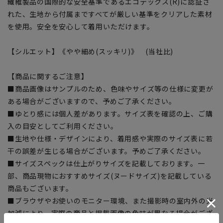
繊維製品の国際的な安全基準であるエコテックス(R)に認証さ
れた、生地から付属まですべてが厳しい基準をクリアした素材
を使用。安全を安心して着用いただけます。
【シルエット】《やや細め(スッキリ)》 (当社比)
【商品に関するご注意】
■商品画像はサンプルのため、色味やサイズ等の仕様に変更が
ある場合がございますので、予めご了承ください。
■ゆとり感には個人差があります。サイズ表を確認の上、ご購
入の目安としてご利用ください。
■生地や仕様・デザインにより、着用感や実際のサイズ表に若
干の誤差が生じる場合がございます。予めご了承ください。
■サイズスペックは仕上がりサイズを記載しております。一
部、商品現物におすすめサイズ(ヌードサイズ)を記載している
商品もございます。
■ブラウザやお使いのモニター環境、また撮影時の室内外の光
加減により、実際の商品と掲載画像の色味が異なる場合がござ