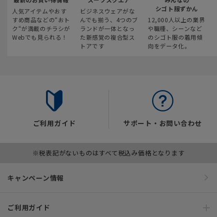
シゴト服ずかん
人気アイテムやおす
ビジネスウェアがな
すめ商品などの“おト
んでも揃う、4つのブ
12,000人以上の業界
ク“が満載のチラシが
ランドが一体となっ
や職種、シーンなど
Webでも見られる！
た新感覚の複合型ス
のシゴト服の着用傾
トアです
向をデータ化。
ご利用ガイド
サポート・お問い合わせ
※税表記がないものはすべて税込み価格となります
キャンペーン情報
ご利用ガイド