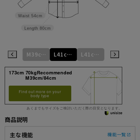
Waist
54cm
Length
80cm
M39cm/82cm
M39cm/84cm
L41cm/76cm
L41cm/78cm
L41cm/80cm
173cm 70kgRecommended
M39cm/84cm
Find out more on your
body type
あくまでもサイズをご検討いただく際の目安となります。
商品説明
主な機能
機能一覧