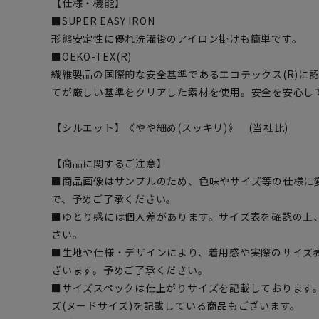
【仕様・機能】
■SUPER EASY IRON
形態安定性に優れ洗濯後のアイロン掛けも簡単です。
■OEKO-TEX(R)
繊維製品の国際的な安全基準であるエコテックス(R)に
てが厳しい基準をクリアした素材を使用。安全を安心し
【シルエット】《やや細め(スッキリ)》 (当社比)
【商品に関するご注意】
■商品画像はサンプルのため、色味やサイズ等の仕様に
で、予めご了承ください。
■ゆとり感には個人差があります。サイズ表を確認の上
さい。
■生地や仕様・デザインにより、着用感や実際のサイズ
ざいます。予めご了承ください。
■サイズスペックは仕上がりサイズを記載しております
ズ(ヌードサイズ)を記載している商品もございます。