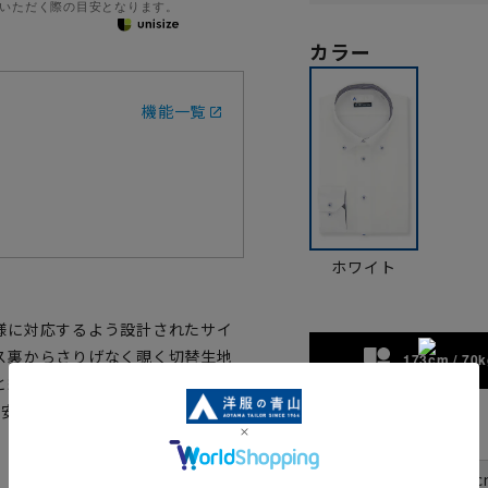
いただく際の目安となります。
カラー
機能一覧
ホワイト
様に対応するよう設計されたサイ
ス裏からさりげなく覗く切替生地
173cm / 70k
と綿の混紡素材は強度にも優れ、
態安定加工が施され家庭洗濯可能、
サイズ
首周り
37c
裄丈