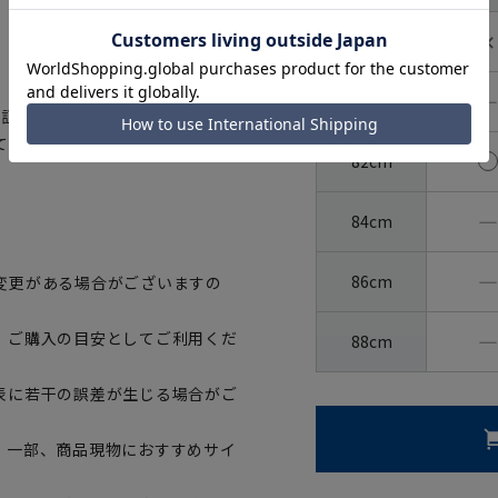
✕
78cm
―
80cm
認証された、生地から付属まですべ
て着用いただけます。
82cm
―
84cm
―
86cm
変更がある場合がございますの
―
、ご購入の目安としてご利用くだ
88cm
表に若干の誤差が生じる場合がご
。一部、商品現物におすすめサイ