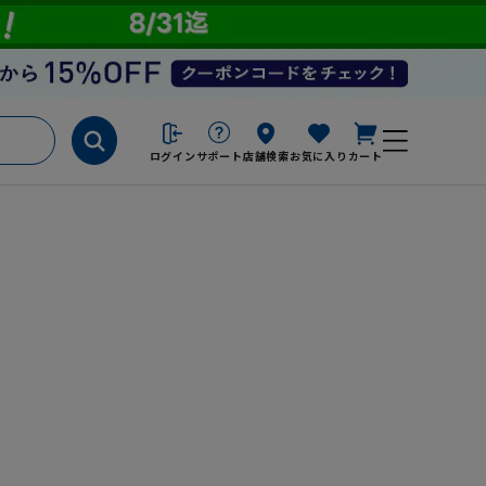
ログイン
サポート
店舗検索
お気に入り
カート