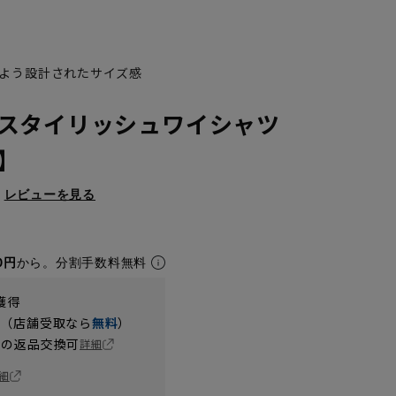
よう設計されたサイズ感
スタイリッシュワイシャツ
X】
レビューを見る
3L45cm/80cm
3L45cm/84cm
3L45cm/88cm
LL43cm/80cm
LL43cm/84cm
LL43cm/78cm
0円
から。分割手数料無料
獲得
円（店舗受取なら
無料
）
の返品交換可
詳細
細