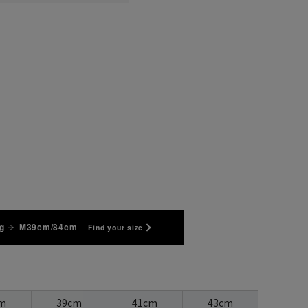
g
M39cm/84cm
Find your size
m
39cm
41cm
43cm