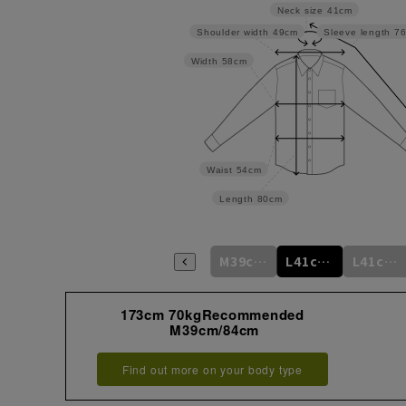
Neck size
41cm
Shoulder width
49cm
Sleeve length
7
Width
58cm
Waist
54cm
Length
80cm
m
M39cm/78cm
M39cm/80cm
M39cm/82cm
M39cm/84cm
L41cm/76cm
L41cm/78cm
173cm 70kgRecommended
M39cm/84cm
Find out more on your body type