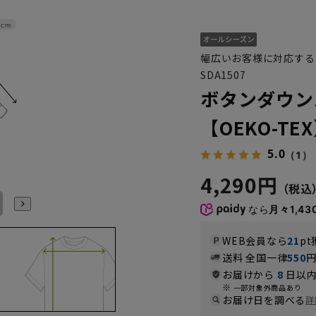
6cm
幅広いお客様に対応する
SDA1507
ボタンダウン
【OEKO-TE
5.0
（1）
4,290円
L41cm/80cm
L41cm/82cm
L41cm/84cm
L41cm/86cm
LL43cm/82cm
LL43cm/86cm
なら
月々1,43
WEB会員なら
21
pt
送料 全国一律
550
お届けから
8
日以内
一部対象外商品あり
お届け日を調べる
詳