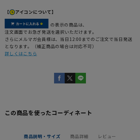
【
アイコンについて】
の表示の商品は、
注文画面でお急ぎ発送を選択いただけます。
さらにメルマガ会員様は、当日12:00までのご注文で当日発送
となります。（補正商品の場合は対応不可）
詳しくはこちら
この商品を使ったコーディネート
商品説明・サイズ
商品詳細
レビュー