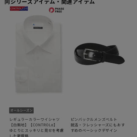
同シリーズアイテム・関連アイテム
レギュラーカラーワイシャツ
ピンバックルメンズベルト
【白無地】【CONTROLα】
就活・フレッシャーズにもおす
ゆとりとスッキリと見せを考慮
すめのベーシックデザイン
した新規格