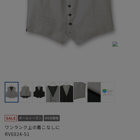
ワンランク上の着こなしに
RVE024-51