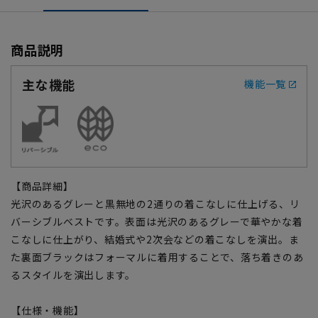
商品説明
主な機能
機能一覧
【商品詳細】
光沢のあるグレーと黒無地の2通りの着こなしに仕上げる、リ
バーシブルベストです。表面は光沢のあるグレーで華やかな着
こなしに仕上がり、結婚式や2次会などの着こなしを演出。ま
た裏面ブラックはフォーマルに着用することで、落ち着きのあ
るスタイルを演出します。
【仕様・機能】