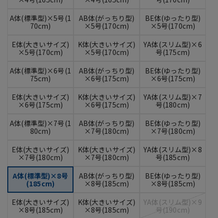
A体(標準型)×5号(1
AB体(がっちり型)
BE体(ゆったり型)
70cm)
×5号(170cm)
×5号(170cm)
E体(大きいサイズ)
K体(大きいサイズ)
YA体(スリム型)×6
×5号(170cm)
×5号(170cm)
号(175cm)
A体(標準型)×6号(1
AB体(がっちり型)
BE体(ゆったり型)
75cm)
×6号(175cm)
×6号(175cm)
E体(大きいサイズ)
K体(大きいサイズ)
YA体(スリム型)×7
×6号(175cm)
×6号(175cm)
号(180cm)
A体(標準型)×7号(1
AB体(がっちり型)
BE体(ゆったり型)
80cm)
×7号(180cm)
×7号(180cm)
E体(大きいサイズ)
K体(大きいサイズ)
YA体(スリム型)×8
×7号(180cm)
×7号(180cm)
号(185cm)
A体(標準型)×8号
AB体(がっちり型)
BE体(ゆったり型)
(185cm)
×8号(185cm)
×8号(185cm)
E体(大きいサイズ)
K体(大きいサイズ)
YA体(スリム型)×9
×8号(185cm)
×8号(185cm)
号(190cm)