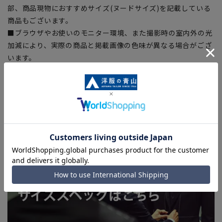
部、商品現物におすすめサイズ(ヌードサイズ)を記載している
商品もございます。
■ブラウザやお使いのモニター環境、また撮影時の室内外の光
加減により、実際の商品と掲載画像の色味が異なる場合がござ
います。
■店舗や各モールサイトと商品在庫を共有しております関係
上、ご注文いただいたタイミングにより欠品が発生し、ご注文
を完了できない場合がございます。予めご了承ください。
■お急ぎ発送のご注文につきましても、ご注文のタイミングに
よってはお急ぎ発送サービスを選択できない場合がございま
す。