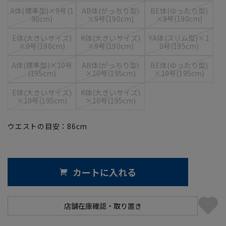
A体(標準型)×9号(1
AB体(がっちり型)
BE体(ゆったり型)
90cm)
×9号(190cm)
×9号(190cm)
E体(大きいサイズ)
K体(大きいサイズ)
YA体(スリム型)×1
×9号(190cm)
×9号(190cm)
0号(195cm)
A体(標準型)×10号
AB体(がっちり型)
BE体(ゆったり型)
(195cm)
×10号(195cm)
×10号(195cm)
E体(大きいサイズ)
K体(大きいサイズ)
×10号(195cm)
×10号(195cm)
ウエストの目安：
86
cm
カートに入れる