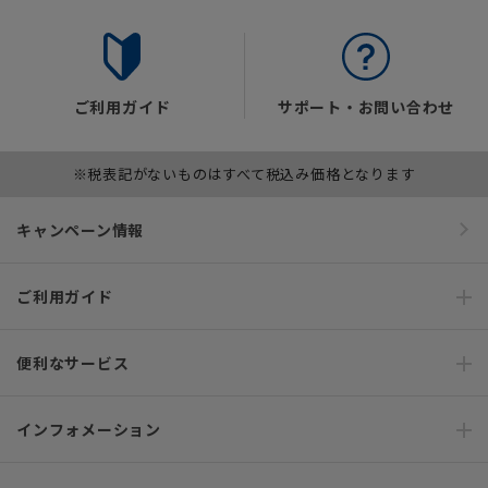
ご利用ガイド
サポート・お問い合わせ
※税表記がないものはすべて税込み価格となります
キャンペーン情報
ご利用ガイド
便利なサービス
インフォメーション