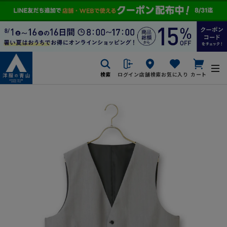
検索
ログイン
店舗検索
お気に入り
カート