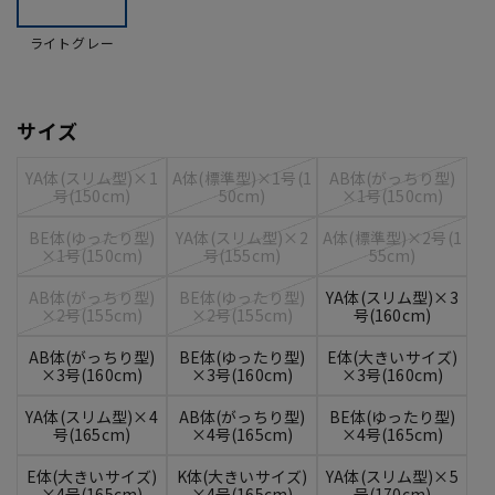
ライトグレー
サイズ
YA体(スリム型)×1
A体(標準型)×1号(1
AB体(がっちり型)
号(150cm)
50cm)
×1号(150cm)
BE体(ゆったり型)
YA体(スリム型)×2
A体(標準型)×2号(1
×1号(150cm)
号(155cm)
55cm)
AB体(がっちり型)
BE体(ゆったり型)
YA体(スリム型)×3
×2号(155cm)
×2号(155cm)
号(160cm)
AB体(がっちり型)
BE体(ゆったり型)
E体(大きいサイズ)
×3号(160cm)
×3号(160cm)
×3号(160cm)
YA体(スリム型)×4
AB体(がっちり型)
BE体(ゆったり型)
号(165cm)
×4号(165cm)
×4号(165cm)
E体(大きいサイズ)
K体(大きいサイズ)
YA体(スリム型)×5
×4号(165cm)
×4号(165cm)
号(170cm)