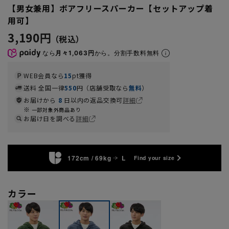
【男女兼用】ボアフリースパーカー【セットアップ着
用可】
3,190円
なら
月々1,063円
から。分割手数料無料
WEB会員なら
15
pt獲得
送料 全国一律
550
円（店舗受取なら
無料
）
お届けから
8
日以内の返品交換可
詳細
一部対象外商品あり
お届け日を調べる
詳細
172cm / 69kg
L
Find your size
カラー