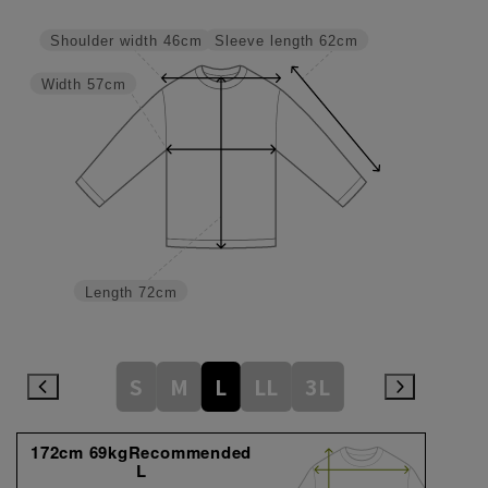
Sleeve length
62cm
Shoulder width
46cm
Width
57cm
Length
72cm
S
M
L
LL
3L
172cm 69kgRecommended
L