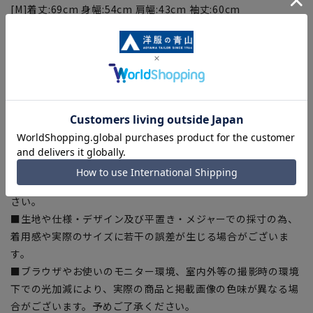
[M]着丈:69cm 身幅:54cm 肩幅:43cm 袖丈:60cm
[L]着丈:72cm 身幅:57cm 肩幅:46cm 袖丈:62cm
[LL]着丈:75cm 身幅:60cm 肩幅:49m 袖丈:64cm
[3L]着丈:78cm 身幅:63cm 肩幅:51cm 袖丈:66cm
【商品に関するご注意】
■サイズスペックは仕上がりサイズを記載しております。
■商品現物にはおすすめサイズ(ヌードサイズ)の記載がある商
品もございます。
■商品により同サイズでも仕上がりサイズが異なる場合がござ
います。仕上がりサイズの詳細はサイズスペックをご確認くだ
さい。
■生地や仕様・デザイン及び平置き・メジャーでの採寸の為、
着用感や実際のサイズに若干の誤差が生じる場合がございま
す。
■ブラウザやお使いのモニター環境、室内外等の撮影時の環境
下での光加減により、実際の商品と掲載画像の色味が異なる場
合がございます。予めご了承ください。