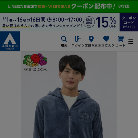
検索
ログイン
店舗検索
お気に入り
カート