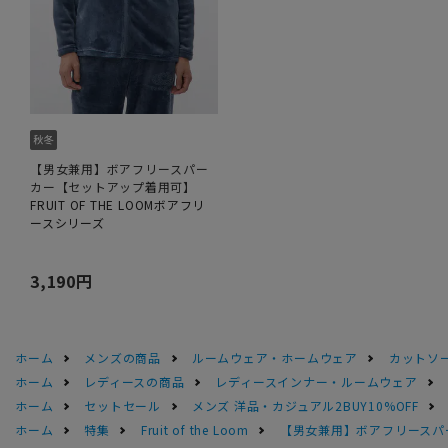
【男女兼用】ボアフリースパー
カー【セットアップ着用可】
FRUIT OF THE LOOMボアフリ
ースシリーズ
3,190円
ホーム
メンズの商品
ルームウェア・ホームウェア
カットソ
ホーム
レディースの商品
レディースインナー・ルームウェア
ホーム
セットセール
メンズ 洋品・カジュアル2BUY10%OFF
ホーム
特集
Fruit of the Loom
【男女兼用】ボアフリースパ