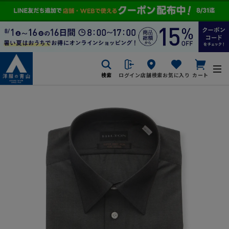
検索
ログイン
店舗検索
お気に入り
カート