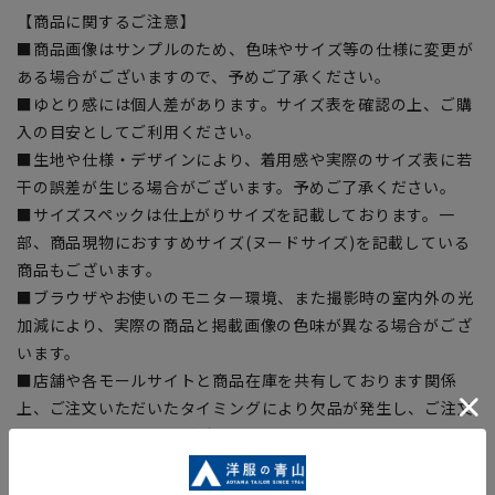
【商品に関するご注意】
■商品画像はサンプルのため、色味やサイズ等の仕様に変更が
ある場合がございますので、予めご了承ください。
■ゆとり感には個人差があります。サイズ表を確認の上、ご購
入の目安としてご利用ください。
■生地や仕様・デザインにより、着用感や実際のサイズ表に若
干の誤差が生じる場合がございます。予めご了承ください。
■サイズスペックは仕上がりサイズを記載しております。一
部、商品現物におすすめサイズ(ヌードサイズ)を記載している
商品もございます。
■ブラウザやお使いのモニター環境、また撮影時の室内外の光
加減により、実際の商品と掲載画像の色味が異なる場合がござ
います。
■店舗や各モールサイトと商品在庫を共有しております関係
上、ご注文いただいたタイミングにより欠品が発生し、ご注文
を完了できない場合がございます。予めご了承ください。
■お急ぎ発送のご注文につきましても、ご注文のタイミングに
よってはお急ぎ発送サービスを選択できない場合がございま