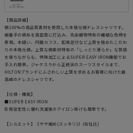
【商品詳細】
綿100%の高品質素材を使用した本格仕様ドレスシャツです。
細番手の綿糸を高密度に打込み、先染織物特有の繊細な色柄を
表現。本縫い、円錐カフス、釦鳥足付など上質を極めたこだわ
りの本格仕様。上質な綿素材特有の「しっとり滑らか」な質感
を保ちながらも、特殊加工によるSUPER EASY IRON機能でお
手入れ簡単。ジャケスラから正統派のスーツスタイルまで、
HILTONブランドにふさわしい上質を求めるお客様に向けた最
高峰のドレスシャツです。
【仕様・機能】
■SUPER EASY IRON
形態安定性に優れ洗濯後のアイロン掛けも簡単です。
【シルエット】《やや細め(スッキリ)》(当社比)