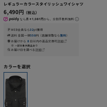
レギュラーカラースタイリッシュワイシャツ
6,490円
なら
月々1,081円
から。分割手数料無料
WEB会員なら
32
pt獲得
送料 全国一律
550
円（店舗受取なら
無料
）
お届けから
8
日以内の返品交換可
詳細
一部対象外商品あり
お届け日を調べる
詳細
カラーを選択