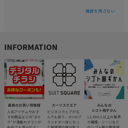
履歴を残さない
INFORMATION
最新のお買い得情報
スーツスクエア
みんなの
シゴト服ずかん
人気アイテムやおす
ビジネスウェアがな
すめ商品などの“おト
んでも揃う、4つのブ
12,000人以上の業界
ク“が満載のチラシが
ランドが一体となっ
や職種、シーンなど
Webでも見られる！
た新感覚の複合型ス
のシゴト服の着用傾