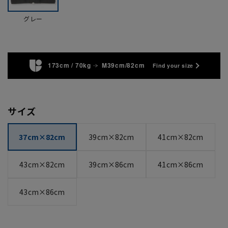
グレー
173cm / 70kg
M39cm/82cm
Find your size
サイズ
37cm×82cm
39cm×82cm
41cm×82cm
43cm×82cm
39cm×86cm
41cm×86cm
43cm×86cm