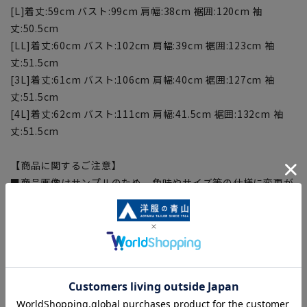
[L]着丈:59cm バスト:99cm 肩幅:38cm 裾囲:120cm 袖
丈:50.5cm
[LL]着丈:60cm バスト:102cm 肩幅:39cm 裾囲:123cm 袖
丈:51.5cm
[3L]着丈:61cm バスト:106cm 肩幅:40cm 裾囲:127cm 袖
丈:51.5cm
[4L]着丈:62cm バスト:111cm 肩幅:41.5cm 裾囲:132cm 袖
丈:51.5cm
【商品に関するご注意】
■商品画像はサンプルのため、色味やサイズ等の仕様に変更が
ある場合がございますので、予めご了承ください。
■サイズスペックは仕上がりサイズを記載しております。
■ブラウザやお使いのモニター環境、また撮影時の室内外の光
加減により、実際の商品と掲載画像の色味が異なる場合がござ
います。
■生地や仕様・デザインにより、着用感や実際のサイズ表に若
干の誤差が生じる場合がございます。予めご了承ください。