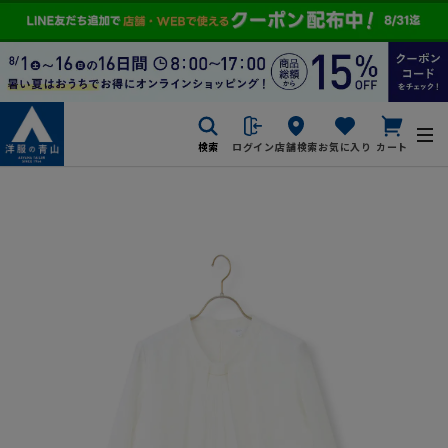
検索
ログイン
店舗検索
お気に入り
カート