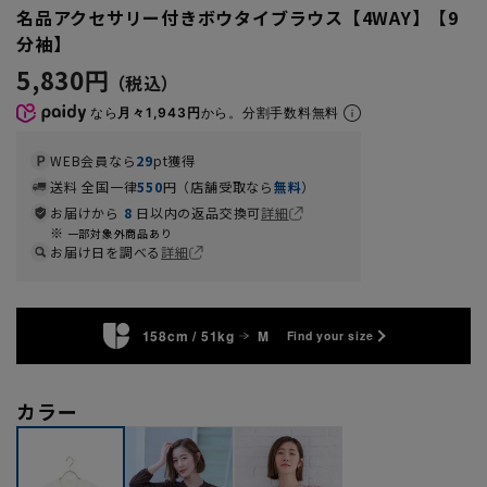
名品アクセサリー付きボウタイブラウス【4WAY】【9
分袖】
5,830円
なら
月々1,943円
から。分割手数料無料
WEB会員なら
29
pt獲得
送料 全国一律
550
円（店舗受取なら
無料
）
お届けから
8
日以内の返品交換可
詳細
一部対象外商品あり
お届け日を調べる
詳細
158cm / 51kg
M
Find your size
カラー