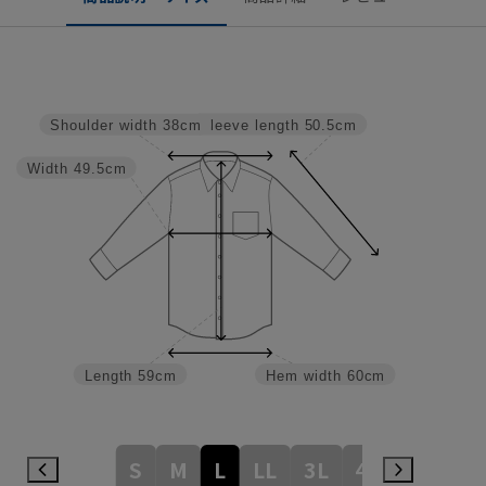
Sleeve length
50.5cm
Shoulder width
38cm
Width
49.5cm
Length
59cm
Hem width
60cm
S
M
L
LL
3L
4L