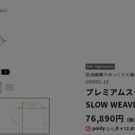
9cm
低速織機でゆっくりと織
145001-19
B7
AB8
BE3
BE4
BE5
BE6
BE7
BE8
プレミアムス
SLOW WEAV
76,890円
なら
月々12,8