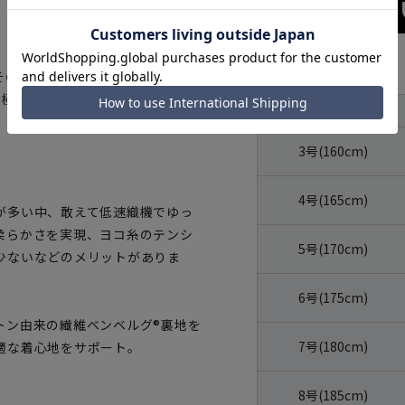
サイズ
そのうえ美しいスーツをめざし一
た極上の仕上がりを是非ご堪能下さ
体型
号数（身長）
3号(160cm)
4号(165cm)
が多い中、敢えて低速織機でゆっ
柔らかさを実現、ヨコ糸のテンシ
5号(170cm)
少ないなどのメリットがありま
6号(175cm)
トン由来の繊維ベンベルグ®裏地を
7号(180cm)
適な着心地をサポート。
8号(185cm)