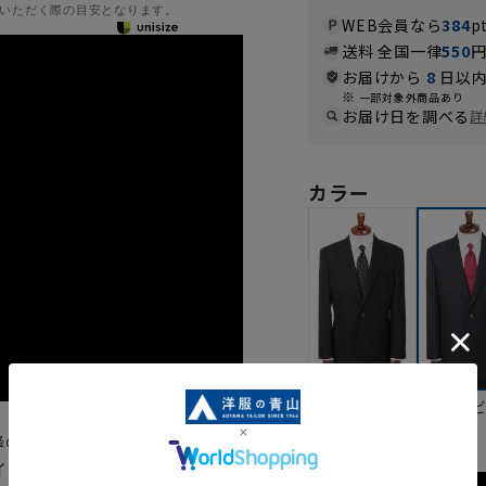
いただく際の目安となります。
WEB会員なら
384
p
送料 全国一律
550
お届けから
8
日以内
一部対象外商品あり
お届け日を調べる
詳
カラー
グレー
ネイ
峰の服地メーカー『御幸毛織』生
イドスーツのようなクオリティー