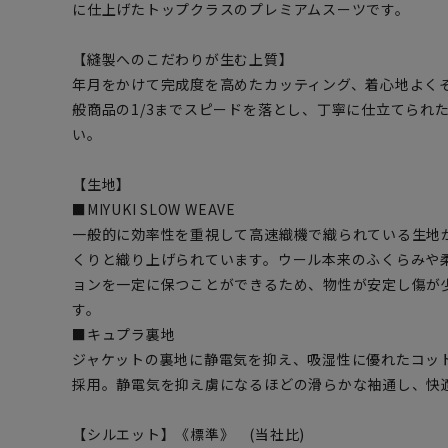
に仕上げたトップクラスのプレミアムスーツです。
【縫製へのこだわりが生む上質】
年月をかけて完成度を高めたカッティング、着心地よく
般商品の1/3までスピードを落とし、丁寧に仕立てられ
い。
【生地】
■MIYUKI SLOW WEAVE
一般的に効率性を重視して高速織機で織られている生地
くりと織り上げられています。ウール本来のふくらみや
ョンを一定に保つことができるため、物性が安定し傷が
す。
■キュプラ裏地
ジャケットの裏地に静電気を抑え、吸湿性に優れたコッ
採用。静電気を抑え虜になるほどの滑らかな袖通し、快
【シルエット】《標準》 (当社比)