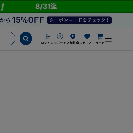
ログイン
サポート
店舗検索
お気に入り
カート