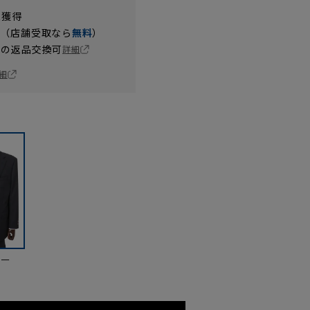
t獲得
円（店舗受取なら
無料
）
の返品交換可
詳細
細
ビー