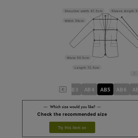
Shoulder width
47.5cm
Sleeve length
5
Width
56cm
Waist
50.5cm
Length
72.5cm
A4
A5
A6
A7
A8
AB3
AB4
AB5
AB6
A
Check the recommended size
Try this item on