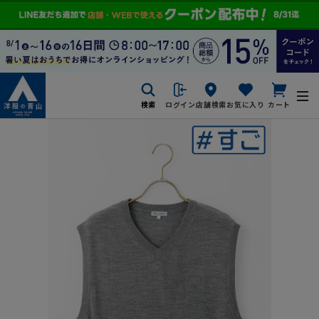
検索
ログイン
店舗検索
お気に入り
カート