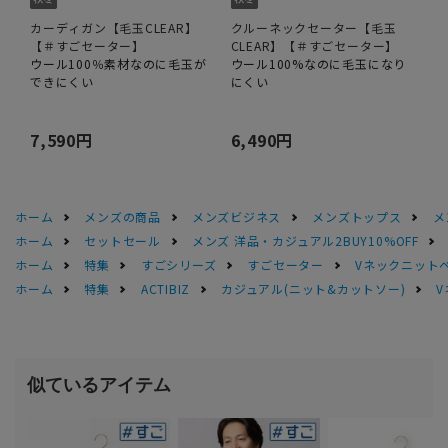
カーディガン【毛玉CLEAR】
クルーネックセーター【毛玉
【＃すごセーター】
CLEAR】【＃すごセーター】
ウール100％素材なのに毛玉が
ウール100%なのに毛玉になり
できにくい
にくい
7,590円
6,490円
ホーム
メンズの商品
メンズビジネス
メンズトップス
メ
ホーム
セットセール
メンズ 洋品・カジュアル2BUY10%OFF
ホーム
特集
すごシリーズ
すごセーター
Vネックニット
ホーム
特集
ACTIBIZ
カジュアル(ニット&カットソー)