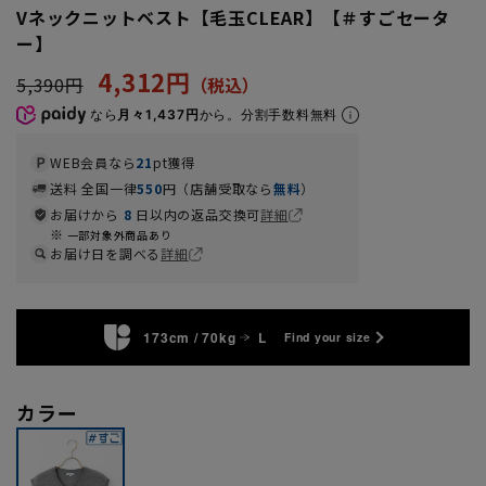
Vネックニットベスト【毛玉CLEAR】【＃すごセータ
ー】
4,312円
5,390円
なら
月々1,437円
から。分割手数料無料
WEB会員なら
21
pt獲得
送料 全国一律
550
円（店舗受取なら
無料
）
お届けから
8
日以内の返品交換可
詳細
一部対象外商品あり
お届け日を調べる
詳細
173cm / 70kg
L
Find your size
カラー