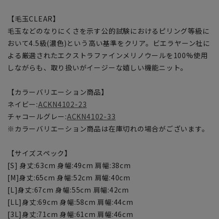
【毛玉CLEAR】
毛玉などのなりにくさを示す公的試験におけるピリング等級に
おいて4.5級(濃色)という高い基準をクリア。ビエラヤーン社に
よる厳選されたエクストラファインメリノウールを100%使用
しながらも、取り扱いがイージーな嬉しい機能ニット。
【カラーバリエーション商品】
ネイビー:
ACKN4102-23
チャコールグレー:
ACKN4102-33
※カラーバリエーション商品は在庫切れの場合がございます。
【サイズスペック】
[S] 身丈:63cm 身幅:49cm 肩幅:38cm
[M]身丈:65cm 身幅:52cm 肩幅:40cm
[L]身丈:67cm 身幅:55cm 肩幅:42cm
[LL]身丈:69cm 身幅:58cm 肩幅:44cm
[3L]身丈:71cm 身幅:61cm 肩幅:46cm