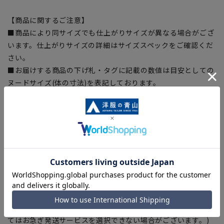
【商品に関するご注意】
■商品により同サイズでも仕上がりサイズが異なる場合がござ
います。仕上がりサイズの詳細はサイズスペックをご確認くだ
さい。
■お届けする商品の下げ札・タグに記載の数値は目安としての
ヌードサイズ(体の寸法)を表記しております。
■生地や仕様・デザイン及び平置き・メジャーでの採寸の為、
着用感や実際のサイズに若干の誤差が生じる場合がございま
す。
■ブラウザやお使いのモニター環境、室内外等の撮影時の環境
下での光加減により、実際の商品と掲載画像の色味が異なる場
合がございます。予めご了承ください。
■店舗や各モールサイトと商品在庫を共有しております関係
上、ご注文いただいたタイミングにより欠品が発生し、ご注文
を完了できない場合がございます。予めご了承ください。(お
急ぎ発送のご注文につきましても、ご注文のタイミングによっ
てはお急ぎ発送サービスを選択できない場合がございます。)