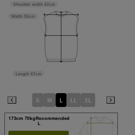
Shoulder width
42cm
Width
55cm
Length
67cm
S
M
L
LL
3L
173cm 70kgRecommended
L