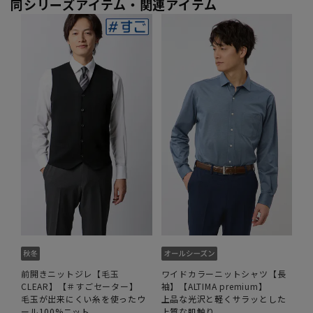
同シリーズアイテム・関連アイテム
前開きニットジレ【毛玉
ワイドカラーニットシャツ【長
CLEAR】【＃すごセーター】
袖】【ALTIMA premium】
毛玉が出来にくい糸を使ったウ
上品な光沢と軽くサラッとした
ール100%ニット
上質な肌触り