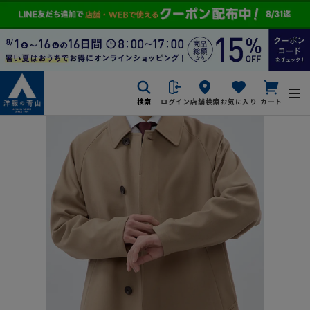
検索
ログイン
店舗検索
お気に入り
カート