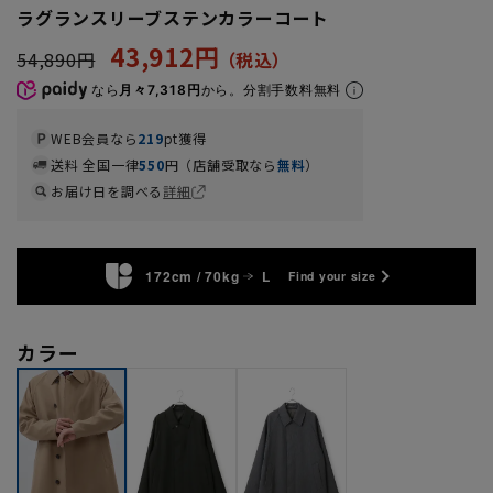
ラグランスリーブステンカラーコート
43,912円
54,890円
なら
月々7,318円
から。分割手数料無料
WEB会員なら
219
pt獲得
送料 全国一律
550
円（店舗受取なら
無料
）
お届け日を調べる
詳細
172cm / 70kg
L
Find your size
カラー