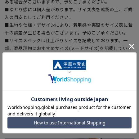
ある場合がございますので、予めご了承ください。
■ゆとり感には個人差があります。サイズ表を確認の上、ご購
入の目安としてご利用ください。
■生地や仕様・デザインにより、着用感や実際のサイズ表に若
干の誤差が生じる場合がございます。予めご了承ください。
■サイズスペックは仕上がりサイズを記載しております。一
部、商品現物におすすめサイズ(ヌードサイズ)を記載している
商品もございます。
■ブラウザやお使いのモニター環境、また撮影時の室内外の光
加減により、実際の商品と掲載画像の色味が異なる場合がござ
います。
■店舗や各モールサイトと商品在庫を共有しております関係
上、ご注文いただいたタイミングにより欠品が発生し、ご注文
を完了できない場合がございます。予めご了承ください。
■お急ぎ発送のご注文につきましても、ご注文のタイミングに
よってはお急ぎ発送サービスを選択できない場合がございま
す。