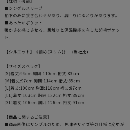
【仕様・機能】
■シングルスリーブ
袖下のみに接ぎ合わせがあり、肩回りにゆとりがあります。
■あったかポケット
暖かさを感じさせる、肌触りと保温機能を有した起毛ポケッ
ト。
【シルエット】《細め(スリム)》 (当社比)
【サイズスペック】
[S]着丈:94cm 胸囲:110cm 裄丈:83cm
[M]着丈:97cm 胸囲:114cm 裄丈:85cm
[L]着丈:100cm 胸囲:118cm 裄丈:87cm
[LL]着丈:103cm 胸囲:122cm 裄丈:89cm
[3L]着丈:106cm 胸囲:126cm 裄丈:91cm
【商品に関するご注意】
■商品画像はサンプルのため、色味やサイズ等の仕様に変更が