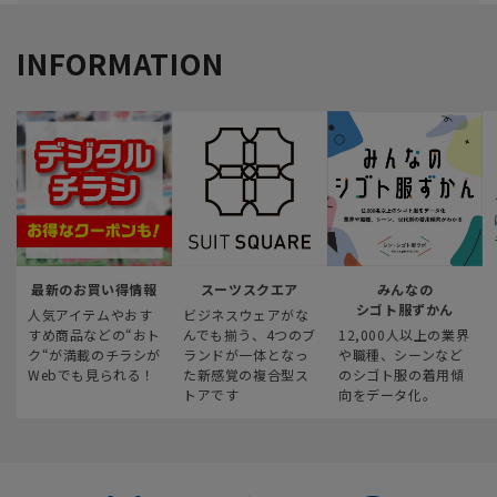
INFORMATION
最新のお買い得情報
スーツスクエア
みんなの
シゴト服ずかん
人気アイテムやおす
ビジネスウェアがな
すめ商品などの“おト
んでも揃う、4つのブ
12,000人以上の業界
ク“が満載のチラシが
ランドが一体となっ
や職種、シーンなど
Webでも見られる！
た新感覚の複合型ス
のシゴト服の着用傾
トアです
向をデータ化。