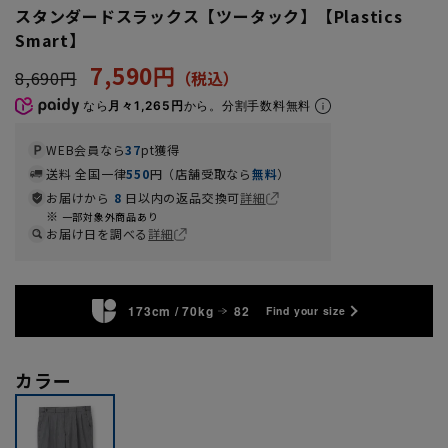
スタンダードスラックス【ツータック】【Plastics
Smart】
7,590円
8,690円
なら
月々1,265円
から。分割手数料無料
WEB会員なら
37
pt獲得
送料 全国一律
550
円（店舗受取なら
無料
）
お届けから
8
日以内の返品交換可
詳細
一部対象外商品あり
お届け日を調べる
詳細
173cm / 70kg
82
Find your size
カラー