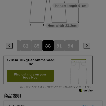
Inseam length
91cm
Hem width
23.2cm
79
82
85
88
91
94
97
100
173cm 70kgRecommended
82
Find out more on your
body type
あくまでもサイズをご検討いただく際の目安となります。
商品説明