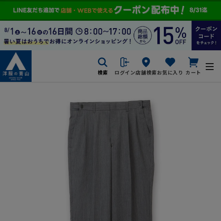
検索
ログイン
店舗検索
お気に入り
カート