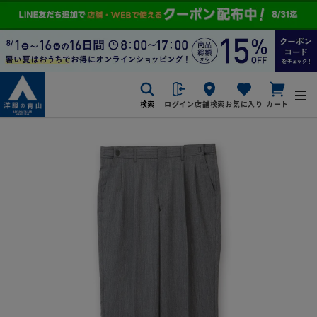
検索
ログイン
店舗検索
お気に入り
カート