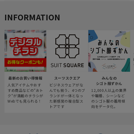
INFORMATION
最新のお買い得情報
スーツスクエア
みんなの
シゴト服ずかん
人気アイテムやおす
ビジネスウェアがな
すめ商品などの“おト
んでも揃う、4つのブ
12,000人以上の業界
ク“が満載のチラシが
ランドが一体となっ
や職種、シーンなど
Webでも見られる！
た新感覚の複合型ス
のシゴト服の着用傾
トアです
向をデータ化。