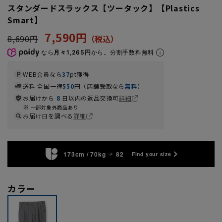
スタンダードスラックス【ツータック】【Plastics
Smart】
7,590円
8,690円
なら
月々1,265円
から。分割手数料無料
WEB会員なら
37
pt獲得
送料 全国一律
550
円（店舗受取なら
無料
）
お届けから
8
日以内の返品交換可
詳細
一部対象外商品あり
お届け日を調べる
詳細
173cm / 70kg
82
Find your size
カラー