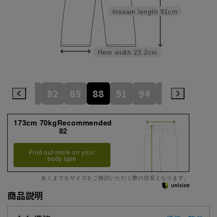
Inseam length
91cm
Hem width
23.2cm
79
82
85
88
91
94
97
100
173cm 70kgRecommended
82
Find out more on your
body type
あくまでもサイズをご検討いただく際の目安となります。
商品説明