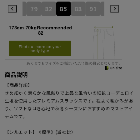
73
76
79
82
85
88
91
94
97
1
173cm 70kgRecommended
82
Find out more on your
body type
あくまでもサイズをご検討いただく際の目安となります。
商品説明
【商品詳細】
きめ細かく滑らかな肌触りで上品な風合いの細畝コーデュロイ
生地を使用したプレミアムスラックスです。程よく暖かみがあ
り、ソフトなはき心地で秋冬シーズンにおすすめのマストアイ
テムです。
【シルエット】《標準》(当社比）