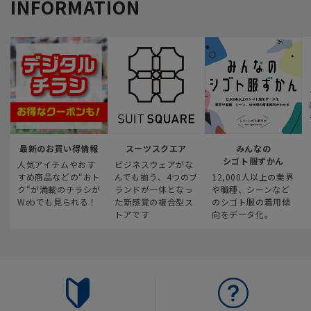
INFORMATION
最新のお買い得情報
スーツスクエア
みんなの
シゴト服ずかん
人気アイテムやおす
ビジネスウェアがな
すめ商品などの“おト
んでも揃う、4つのブ
12,000人以上の業界
ク“が満載のチラシが
ランドが一体となっ
や職種、シーンなど
Webでも見られる！
た新感覚の複合型ス
のシゴト服の着用傾
トアです
向をデータ化。