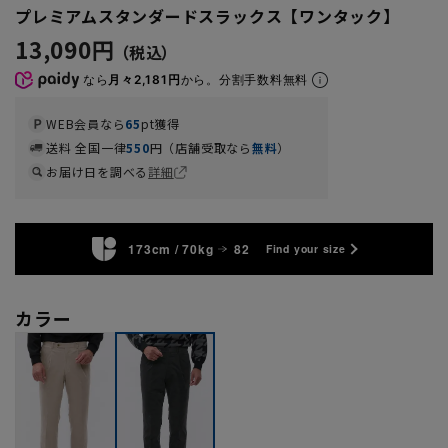
プレミアムスタンダードスラックス【ワンタック】
13,090円
なら
月々2,181円
から。分割手数料無料
WEB会員なら
65
pt獲得
送料 全国一律
550
円（店舗受取なら
無料
）
お届け日を調べる
詳細
173cm / 70kg
82
Find your size
カラー