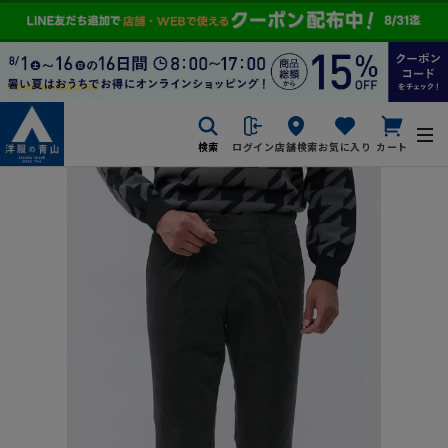
検索
ログイン
店舗検索
お気に入り
カート