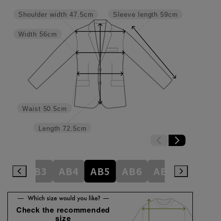
Shoulder width
47.5cm
Sleeve length
59cm
Width
56cm
Waist
50.5cm
Length
72.5cm
A8
AB3
AB4
AB5
AB6
AB7
AB8
Check the recommended
size