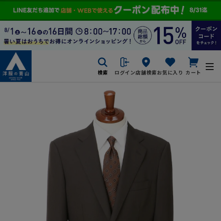
検索
ログイン
店舗検索
お気に入り
カート