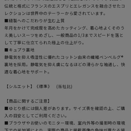
伝統と格式にフランスのエスプリとエレガンスを融合させたコ
レクションは世界中のテーラーから愛されています。
■縫製へのこだわりが生む上質
年月をかけて完成度を高めたカッティング、着心地よくそのう
え美しいスーツをめざし、一般商品の1/3までスピードを落と
して丁寧に仕立てられた極上の仕上がり。
■キュプラ裏地
静電気を抑え吸湿性に優れたコットン由来の繊維ベンベルグ®
裏地を採用。静電気を抑え虜になるほどの滑らかな袖通し、快
適な着心地をサポート。
【シルエット】《標準》 (当社比)
【商品に関するご注意】
■ゆとり感には個人差があります。サイズ表を確認の上、ご購
入の目安としてご利用ください。
■ブラウザやお使いのモニター環境、室内外等の撮影時の環境
下での光加減により、実際の商品と掲載画像の色味が異なる場