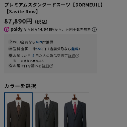
プレミアムスタンダードスーツ【DORMEUIL】
【Savile Row】
87,890円
なら
月々14,648円
から。分割手数料無料
WEB会員なら
439
pt獲得
送料 全国一律
550
円（店舗受取なら
無料
）
お届けから
8
日以内の返品交換可
詳細
一部対象外商品あり
お届け日を調べる
詳細
カラーを選択