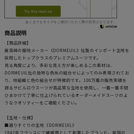
Try this item on
あくまでもサイズをご検討いただく際の目安となります。
商品説明
【商品詳細】
最高峰の服地メーカー《DORMEUIL》社製のインポート生地を
採用したトップクラスのプレミアムスーツです。
見る角度により、多彩な見え方が楽しめるこの素材は、
DORMEUIL社の独特な色糸の組合せによってのみ表現されてお
り、地組織と色の組合せが特徴的です。100万着の販売実績を
誇るサビルロウスーツが高品質な生地を使用し、一着一着手間
ひまかけて丁寧に仕上げられているオーダーメイドスーツのよ
うなクオリティーをご堪能ください。
【生地・仕様】
■選りすぐりの生地《DORMEUIL》
1842年フランスにて繊維商として創業したブランド。英国の