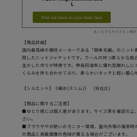
L
Find out more on your body type
あくまでもサイズをご検討
【商品詳細】
国内最高峰の服地メーカーである「御幸毛織」のニット素材「M
用したニットジャケットです。ウールの持つ柔らかな風
生かした作りが特徴です。伸長回復率に優れ型崩れしに
くらみを持ち合わせており、柔らかいタッチと軽い着心
【シルエット】《細め(スリム)》 (当社比)
【商品に関するご注意】
■ゆとり感には個人差があります。サイズ表を確認の上
さい。
■ブラウザやお使いのモニター環境、室内外等の撮影時
の商品と掲載画像の色味が異なる場合がございます。