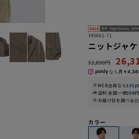
345001-71
ニットジャケット
26,
32,890円
なら
月々4,38
WEB会員なら
131
p
送料 全国一律
550
お届け日を調べる
詳
カラー