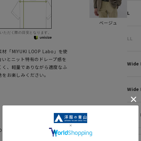
L
ベージュ
いただく際の目安となります。
LL
IYUKI LOOP Labo」を使
合いとニット特有のドレープ感を
Wide
くく、軽量でありながら適度なふ
地をお楽しみください。
Wide 
、ご購入の目安としてご利用くだ
Wide 
の環境下での光加減により、実際