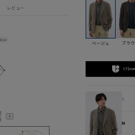
レビュー
9cm
ブラ
ベージュ
172cm
S
ABL(WideL)
ABLL(WideLL)
AB3L(Wide3L)
M