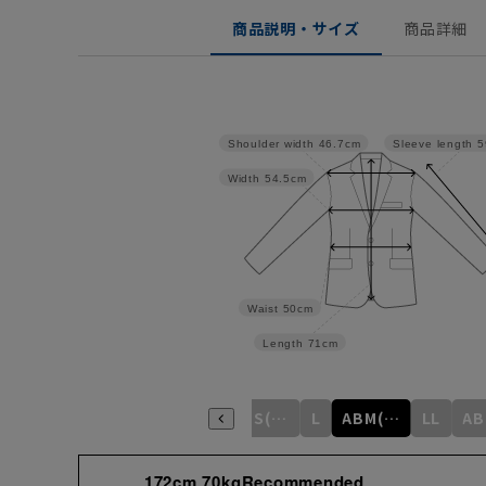
商品説明・サイズ
商品詳細
Shoulder width
46.7cm
Sleeve length
5
Width
54.5cm
Waist
50cm
Length
71cm
S
M
ABS(WideS)
L
ABM(WideM)
LL
172cm 70kgRecommended