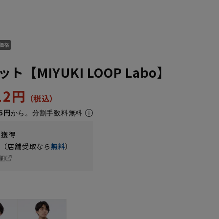
【MIYUKI LOOP Labo】
312円
5円
から。分割手数料無料
t獲得
円（店舗受取なら
無料
）
細