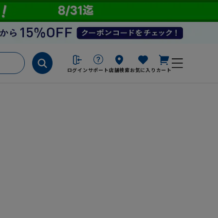
ログイン
サポート
店舗検索
お気に入り
カート