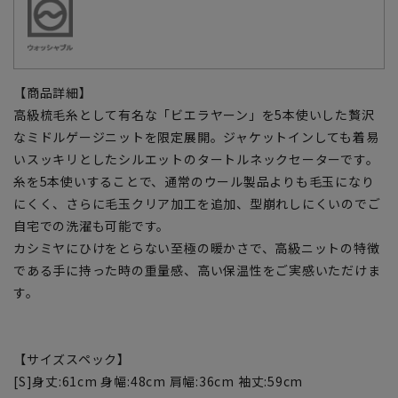
【商品詳細】
高級梳毛糸として有名な「ビエラヤーン」を5本使いした贅沢
なミドルゲージニットを限定展開。ジャケットインしても着易
いスッキリとしたシルエットのタートルネックセーターです。
糸を5本使いすることで、通常のウール製品よりも毛玉になり
にくく、さらに毛玉クリア加工を追加、型崩れしにくいのでご
自宅での洗濯も可能です。
カシミヤにひけをとらない至極の暖かさで、高級ニットの特徴
である手に持った時の重量感、高い保温性をご実感いただけま
す。
【サイズスペック】
[S]身丈:61cm 身幅:48cm 肩幅:36cm 袖丈:59cm