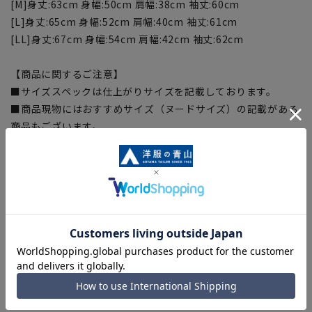
[M]身丈:63cm 身幅:50cm 肩幅:38cm 袖丈:60cm
[L]身丈:65cm 身幅:52cm 肩幅:40cm 袖丈:61cm
[LL]身丈:67cm 身幅:54cm 肩幅:42cm 袖丈:62cm
【商品に関するご注意】
■サイズスペックは仕上がりサイズを記載しております。
■商品現物にはおすすめサイズ（ヌードサイズ）の記載がある
商品もございます。
■商品により同サイズでも仕上がりサイズが異なる場合がござ
います。仕上がりサイズの詳細はサイズスペックをご確認くだ
さい。
■生地や仕様・デザインにより、着用感や実際のサイズ表に若
干の誤差が生じる場合がございます。
■ブラウザやお使いのモニター環境、室内外等の撮影時の環境
下での光加減により、実際の商品と掲載画像の色味が異なる場
合がございます。予めご了承ください。
■店舗や各モールサイトと商品在庫を共有しております関係
上、ご注文いただいたタイミングにより欠品が発生し、ご注文