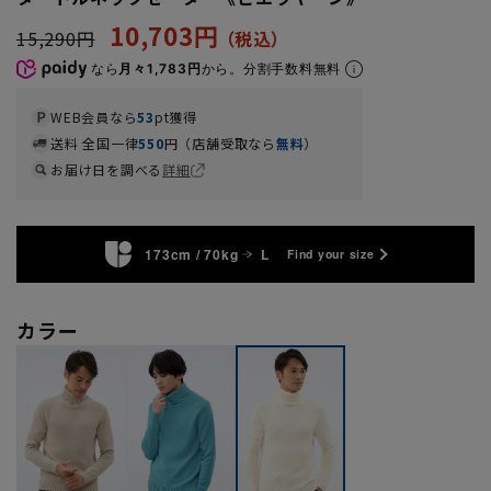
10,703円
15,290円
なら
月々1,783円
から。分割手数料無料
WEB会員なら
53
pt獲得
送料 全国一律
550
円（店舗受取なら
無料
）
お届け日を調べる
詳細
173cm / 70kg
L
Find your size
カラー