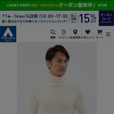
検索
ログイン
店舗検索
お気に入り
カート