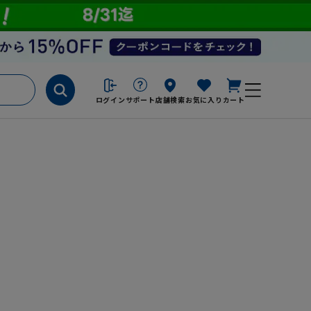
ログイン
サポート
店舗検索
お気に入り
カート