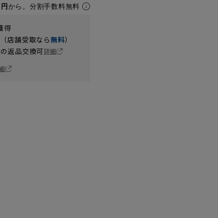
1円
から。分割手数料無料
獲得
円（店舗受取なら
無料
）
の返品交換可
詳細
細