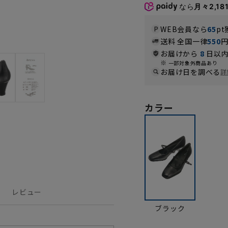
なら
月々2,18
WEB会員なら
65
pt
送料 全国一律
550
お届けから
8
日以内
一部対象外商品あり
お届け日を調べる
詳
カラー
レビュー
ブラック