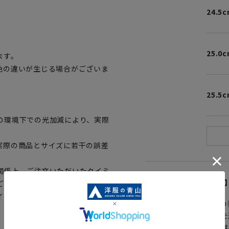
24.5
25.0
ます。
色の違いが生じる場合がございま
25.5
の環境下での光加減により、実際
実際の商品とサイズに若干の誤差
関係上、ご注文いただいたタイミ
【
アイコンについて
ございます。予めご了承くださ
イミングによってはお急ぎ発送サ
の
注文画面でお急ぎ発送を
さらにメルマガ会員様は