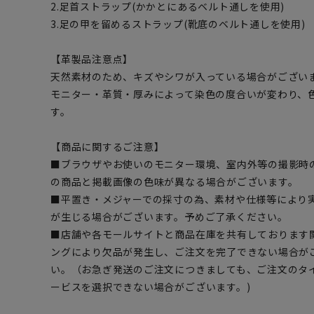
2.足首ストラップ(かかとにあるベルト通しを使用)
3.足の甲を留めるストラップ(靴底のベルト通しを使用)
【革製品注意点】
天然素材のため、キズやシワが入っている場合がござい
モニター・革質・厚みによって染色の度合いが変わり、
す。
【商品に関するご注意】
■ブラウザやお使いのモニター環境、室内外等の撮影時
の商品と掲載画像の色味が異なる場合がございます。
■平置き・メジャーでの採寸の為、素材や仕様等により
が生じる場合がございます。予めご了承ください。
■店舗や各モールサイトと商品在庫を共有しております
ングにより欠品が発生し、ご注文を完了できない場合が
い。（お急ぎ発送のご注文につきましても、ご注文のタ
ービスを選択できない場合がございます。)