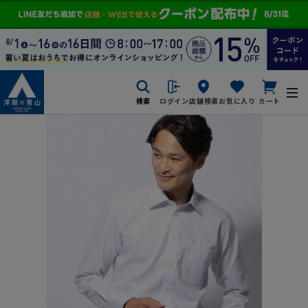
検索
ログイン
店舗検索
お気に入り
カート