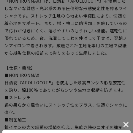
『NON IRONMAX』は、日清紡『APOLLOCOT®』を使用した
しなやかな質感・光沢感のある圧倒的な形態安定性を誇るワイ
シャツです。ストレッチ生地の心地よい伸縮性により、快適な
着心地をサポート。また、襟・袖口に防汚加工を施しているの
で汚れが付きにくく、落ちやすいのもうれしい機能。速乾性に
優れているため、夜、洗濯してしわを伸ばして干せば、翌朝ノ
ンアイロンで着られます。厳選された生地を専用の工場で型紙
から縫製仕様の細部まで拘りをもって生産しました。
【仕様・機能】
■NON IRONMAX
日清紡『APOLLOCOT®』を使用した最高ランクの形態安定性
を誇り、綿100%でありながらシワや生地の収縮を防ぎます。
■ストレッチ
綿の柔らかな風合いにストレッチ性をプラス、快適なシャツに
進化。
■制菌加工
銀イオンの力で細菌の増殖を抑え、生乾き時のニオイを抑制。