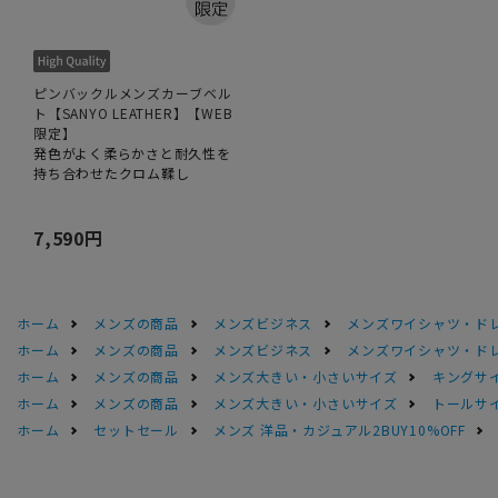
ピンバックルメンズカーブベル
ト【SANYO LEATHER】【WEB
限定】
発色がよく柔らかさと耐久性を
持ち合わせたクロム鞣し
7,590円
ホーム
メンズの商品
メンズビジネス
メンズワイシャツ・ド
ホーム
メンズの商品
メンズビジネス
メンズワイシャツ・ド
ホーム
メンズの商品
メンズ大きい・小さいサイズ
キングサイ
ホーム
メンズの商品
メンズ大きい・小さいサイズ
トールサ
ホーム
セットセール
メンズ 洋品・カジュアル2BUY10%OFF