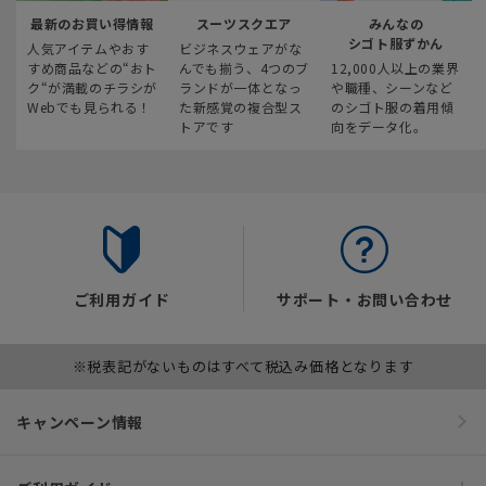
最新のお買い得情報
スーツスクエア
みんなの
シゴト服ずかん
人気アイテムやおす
ビジネスウェアがな
すめ商品などの“おト
んでも揃う、4つのブ
12,000人以上の業界
ク“が満載のチラシが
ランドが一体となっ
や職種、シーンなど
Webでも見られる！
た新感覚の複合型ス
のシゴト服の着用傾
トアです
向をデータ化。
ご利用ガイド
サポート・お問い合わせ
※税表記がないものはすべて税込み価格となります
キャンペーン情報