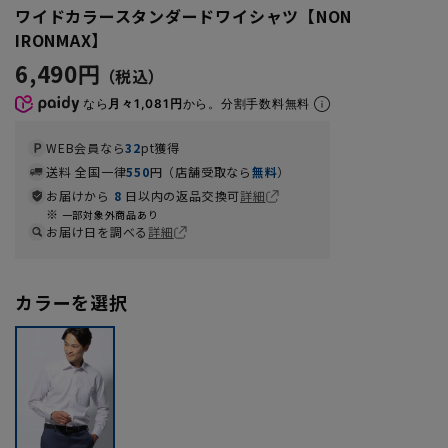
ワイドカラースタンダードワイシャツ【NON
IRONMAX】
6,490円
なら
月々1,081円
から。分割手数料無料
WEB会員なら
32
pt獲得
送料 全国一律
550
円（店舗受取なら
無料
）
お届けから
8
日以内の返品交換可
詳細
一部対象外商品あり
お届け日を調べる
詳細
カラーを選択