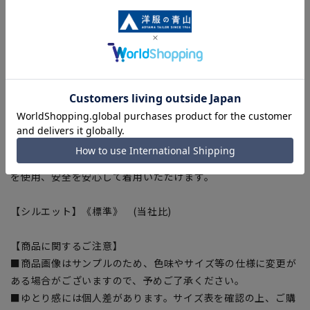
■防汚加工(襟・カフス)
皮脂などの油汚れなどを落としやすくします。
※制菌・防汚加工は、100回洗っても効果が継続します。(SEK
認証取得)
※生地の制菌・防汚性能を示したものとなり、製品性能を保証
するものではございません。
■OEKO-TEX®
厳しい分析試験にクリアし世界最高水準の安全な繊維製品の証
「OEKO-TEX®STANDARD100」に認証された素材を使用しま
した。生地から付属まですべてが厳しい基準をクリアした素材
を使用、安全を安心して着用いただけます。
【シルエット】《標準》 (当社比)
【商品に関するご注意】
■商品画像はサンプルのため、色味やサイズ等の仕様に変更が
ある場合がございますので、予めご了承ください。
■ゆとり感には個人差があります。サイズ表を確認の上、ご購