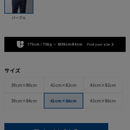
パープル
173cm / 70kg
M39cm/84cm
Find your size
サイズ
39cm×80cm
41cm×82cm
43cm×82cm
39cm×84cm
41cm×86cm
43cm×86cm