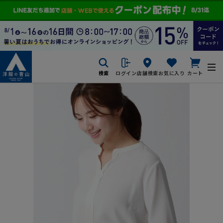
検索
ログイン
店舗検索
お気に入り
カート