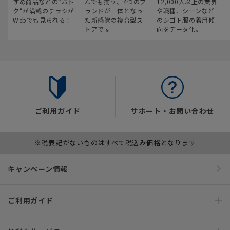
すめ商品などの“おト
んでも揃う、4つのブ
12,000人以上の業界
ク“が満載のチラシが
ランドが一体となっ
や職種、シーンなど
Webでも見られる！
た新感覚の複合型ス
のシゴト服の着用傾
トアです
向をデータ化。
ご利用ガイド
サポート・お問い合わせ
※税表記がないものはすべて税込み価格となります
キャンペーン情報
ご利用ガイド