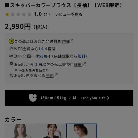
■スキッパーカラーブラウス【長袖】【WEB限定】
1.0
（1）
レビューを見る
2,990円
この商品はお急ぎ発送対象
詳細
WEB会員なら
14
pt獲得
送料 全国一律
550
円（店舗受取なら
無料
）
お届けから
8
日以内の返品交換可
詳細
一部対象外商品あり
お届け日を調べる
詳細
158cm / 51kg
M
Find your size
カラー