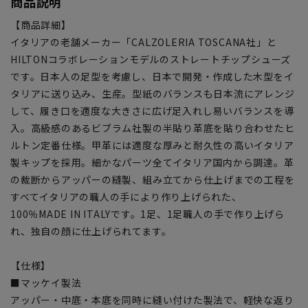
商品説明
【商品詳細】
イタリアの老舗メーカー「CALZOLERIA TOSCANA社」と
HILTONコラボレーションモデルのストレートチップシューズ
です。日本人の足型を考慮し、日本で開発・作成した木型をイ
タリアに送り込み、生産。型紙のバランスも日本流にアレンジ
して、履き口を適度な大きさに広げ足入れし易いバランスを導
入。高級感のあるビブラム社製の半貼り革底を貼り合わせたヒ
ルトン定番仕様。甲革には適度な厚みと耐久性の高いイタリア
製キップを採用。細かなパーツ全てイタリア国内から調達。革
の裁断からアッパーの縫製、組み立てから仕上げまでの工程を
すべてイタリアの職人の手により作り上げられた、
100％MADE IN ITALYです。1足、1足職人の手で作り上げら
れ、独自の顔に仕上げられてます。
【仕様】
■マッケイ製法
アッパー・中底・本底を同時に縫い付けた製法で、軽快な返り