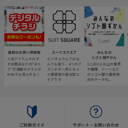
最新のお買い得情報
スーツスクエア
みんなの
シゴト服ずかん
人気アイテムやおす
ビジネスウェアがな
すめ商品などの“おト
んでも揃う、4つのブ
12,000人以上の業界
ク“が満載のチラシが
ランドが一体となっ
や職種、シーンなど
Webでも見られる！
た新感覚の複合型ス
のシゴト服の着用傾
トアです
向をデータ化。
ご利用ガイド
サポート・お問い合わせ