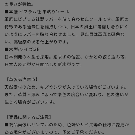
の良さが特徴。
■本底:ビブラム社 半貼りソール
革底にビブラム社製ラバーを貼り合わせたソールです。革底の
特徴である通気性を維持しつつ、日本の風土に考慮し滑りにく
いようにラバーを貼り合わせました。見た目は革底と遜色な
い、高級感のある仕上がりです。
■木型/ワイズ:3E
日本開発の木型を採用。踏まずの位置、かかとの絞り込み等、
日本人の足型から開発した新木型です。
【革製品注意点】
天然素材のため、キズやシワが入っている場合がございます。
また、革質・厚みによって染色の度合いが変わり、色の違いが
生じる場合がございます。
【商品に関するご注意】
■商品画像はサンプルのため、色味やサイズ等の仕様に変更が
ある場合がございますので、予めご了承ください。