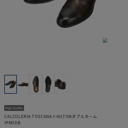
CALZOLERIA TOSCANA×HILTONダブルネーム
IPNODB