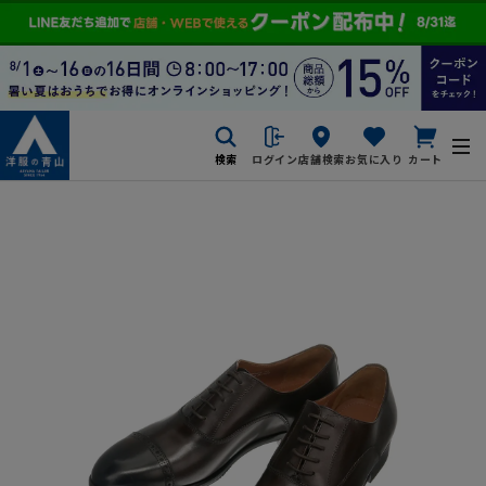
検索
ログイン
店舗検索
お気に入り
カート