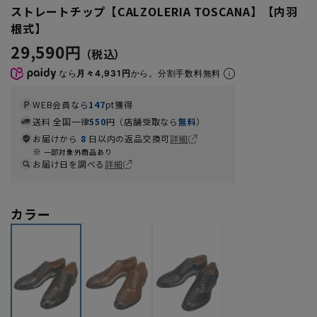
ストレートチップ【CALZOLERIA TOSCANA】【内羽
根式】
29,590円
なら
月々4,931円
から。分割手数料無料
WEB会員なら
147
pt獲得
送料 全国一律
550
円（店舗受取なら
無料
）
お届けから
8
日以内の返品交換可
詳細
一部対象外商品あり
お届け日を調べる
詳細
カラー