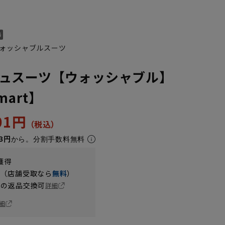
ォッシャブルスーツ
ュスーツ【ウォッシャブル】
Smart】
701円
3円
から。分割手数料無料
獲得
円（店舗受取なら
無料
）
の返品交換可
詳細
細