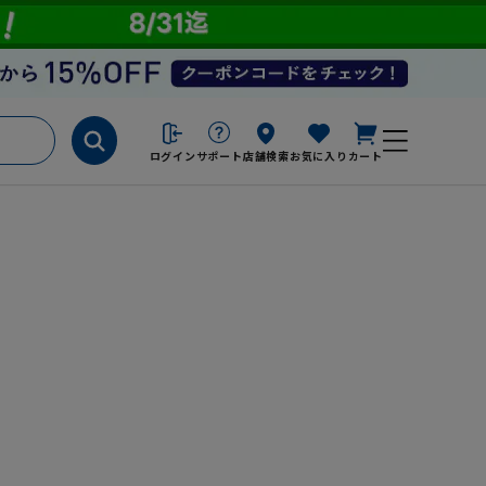
ログイン
サポート
店舗検索
お気に入り
カート