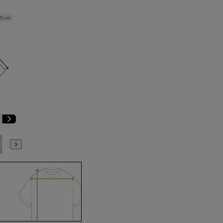
.5cm
E3
BE4
BE5
BE6
BE7
BE8
BE9
YA4
YA5