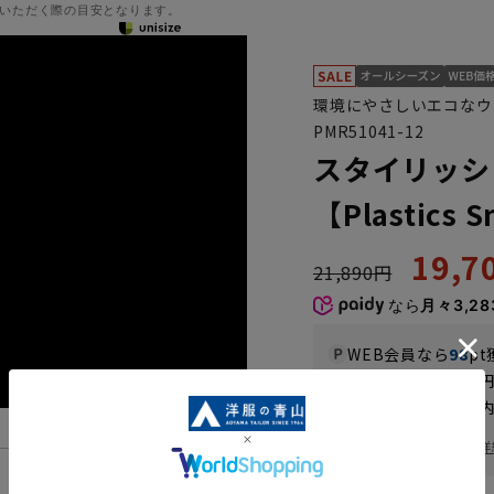
いただく際の目安となります。
環境にやさしいエコなウ
PMR51041-12
スタイリッシ
【Plastics 
19,
21,890円
なら
月々3,28
WEB会員なら
98
pt
送料 全国一律
550
お届けから
8
日以内
一部対象外商品あり
お届け日を調べる
詳
機能一覧