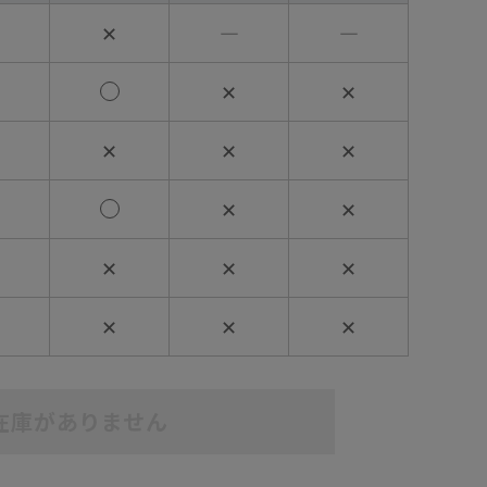
✕
―
―
✕
✕
✕
✕
✕
✕
✕
✕
✕
✕
✕
✕
✕
在庫がありません