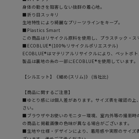
身体の動きを阻害しない抜群の着心地。
■折り目スッキリ
生地特性により綺麗なプリーツラインをキープ。
■Plastics Smart
この商品はリサイクル原料を使用し、プラスチック・ス
■ECOBLUE®(100%リサイクルポリエステル)
ECOBLUE®はマテリアルリサイクルにより、ペットボ
製品は裏地の糸の一部にECOBLUE®を使用しています。
【シルエット】《細め(スリム)》 (当社比)
【商品に関するご注意】
■ゆとり感には個人差があります。サイズ表を確認の上
さい。
■ブラウザやお使いのモニター環境、室内外等の撮影時
の商品と掲載画像の色味が異なる場合がございます。
■生地や仕様・デザインにより、着用感や実際のサイズ
ざいます。予めご了承ください。