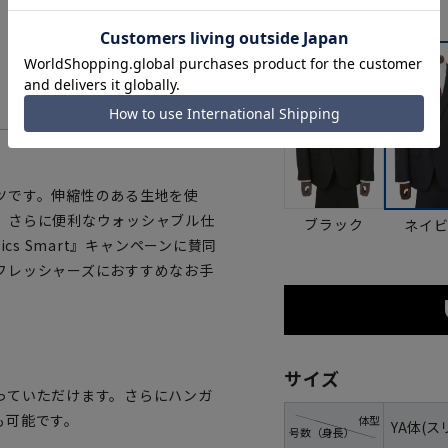
カラー
ツです。伸縮性のある生地を使
。さらに便利なウォッシャブル仕
ブラック
ネイ
cs Smart』キャンペーンに賛同
フレッシャーズにおすすめなお手
サイズ
っていただけます。さらにハンガ
も可能です。
体型
YA体(ス
号数（身長）