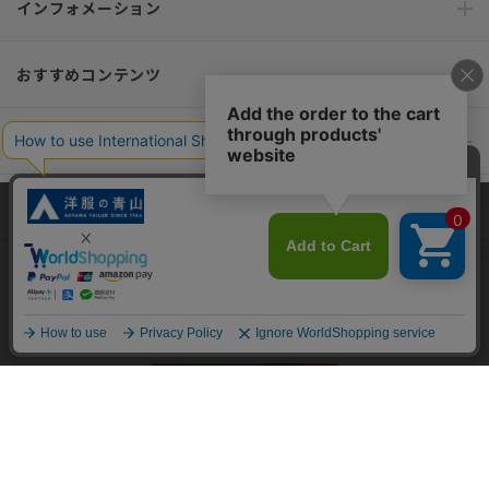
インフォメーション
おすすめコンテンツ
ポリシー・企業情報
オーダースーツなら SHITATE
当サイトでは、快適な閲覧体験とコンテンツ改善のためにCookieを使用
しています。閲覧を続けることで、Cookieの使用に同意したものとみな
します。詳細については
プライバシーポリシー
をご確認ください。
OFFICIAL SNS
同意して閉じる