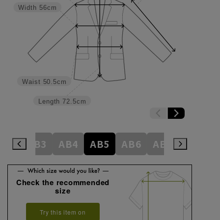
Width
56cm
Waist
50.5cm
Length
72.5cm
A8
AB3
AB4
AB5
AB6
AB7
AB8
Check the recommended
size
Try this item on