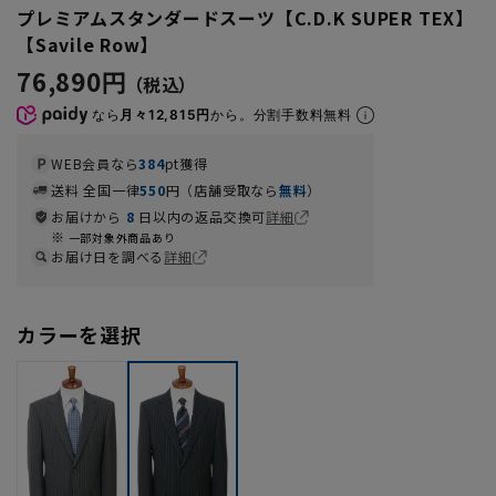
プレミアムスタンダードスーツ【C.D.K SUPER TEX】
【Savile Row】
76,890円
なら
月々12,815円
から。分割手数料無料
WEB会員なら
384
pt獲得
送料 全国一律
550
円（店舗受取なら
無料
）
お届けから
8
日以内の返品交換可
詳細
一部対象外商品あり
お届け日を調べる
詳細
カラーを選択