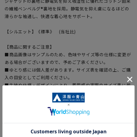
ジャケットの裏地に静電気を抑え吸湿性に優れたコットン由来
の繊維ベンベルグ®裏地を採用。静電気を抑え虜になるほどの
滑らかな袖通し、快適な着心地をサポート。
【シルエット】《標準》 (当社比)
【商品に関するご注意】
■商品画像はサンプルのため、色味やサイズ等の仕様に変更が
ある場合がございますので、予めご了承ください。
■ゆとり感には個人差があります。サイズ表を確認の上、ご購
入の目安としてご利用ください。
■生地や仕様・デザインにより、着用感や実際のサイズ表に若
干の誤差が生じる場合がございます。予めご了承ください。
■サイズスペックは仕上がりサイズを記載しております。一
部、商品現物におすすめサイズ(ヌードサイズ)を記載している
商品もございます。
■ブラウザやお使いのモニター環境、また撮影時の室内外の光
加減により、実際の商品と掲載画像の色味が異なる場合がござ