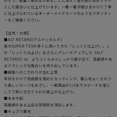
わせで、軽量で通気性があることに加えて落ち感のあるサラッ
とした風合いに仕上げています。一着一着手間ひまかけて丁寧
に仕上げられているオーダーメイドスーツのようなクオリティ
ーをご堪能ください。
【生地・仕様】
■ALT RETARD(アルトリタルド)
長大SUPER TEXの多くに用いてきた「じっくり仕上げ」。こ
の「じっくり仕上げ」をさらにグレードアップした《ALT
RETARD》は、よりふくらみとしっかり感が出て、高級感のあ
るクラシックな風合いを作り出しています。
■縫製へのこだわりが生む上質
年月をかけて完成度を高めたカッティング、着心地よくそのう
え美しいスーツをめざし、一般商品の1/3までスピードを落と
して丁寧に仕立てられた極上の仕上がり。
■本水牛釦
高級感のある上品な雰囲気を演出します。
■キュプラ裏地