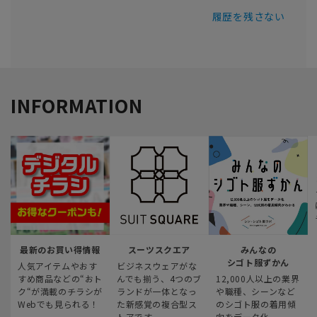
履歴を残さない
INFORMATION
最新のお買い得情報
スーツスクエア
みんなの
シゴト服ずかん
人気アイテムやおす
ビジネスウェアがな
すめ商品などの“おト
んでも揃う、4つのブ
12,000人以上の業界
ク“が満載のチラシが
ランドが一体となっ
や職種、シーンなど
Webでも見られる！
た新感覚の複合型ス
のシゴト服の着用傾
トアです
向をデータ化。