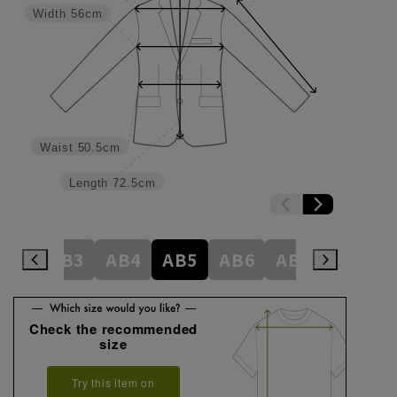
Width
56cm
Waist
50.5cm
Length
72.5cm
A8
AB3
AB4
AB5
AB6
AB7
AB8
Check the recommended
size
Try this item on