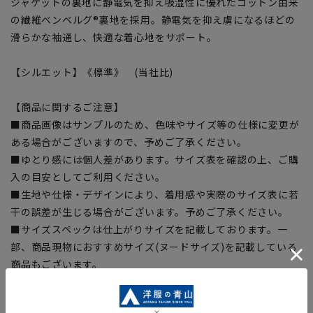
ジャケットの裏地に静電気を抑え吸湿性に優れたコットン由来
の繊維ベンベルグ®裏地を採用。静電気を抑え虜になるほどの
滑らかな袖通し、快適な着心地をサポート。
【シルエット】《標準》 (当社比)
【商品に関するご注意】
■商品画像はサンプルのため、色味やサイズ等の仕様に変更が
ある場合がございますので、予めご了承ください。
■ゆとり感には個人差があります。サイズ表を確認の上、ご購
入の目安としてご利用ください。
■生地や仕様・デザインにより、着用感や実際のサイズ表に若
干の誤差が生じる場合がございます。予めご了承ください。
■サイズスペックは仕上がりサイズを記載しております。一
部、商品現物におすすめサイズ(ヌードサイズ)を記載している
商品もございます。
■ブラウザやお使いのモニター環境、また撮影時の室内外の光
加減により、実際の商品と掲載画像の色味が異なる場合がござ