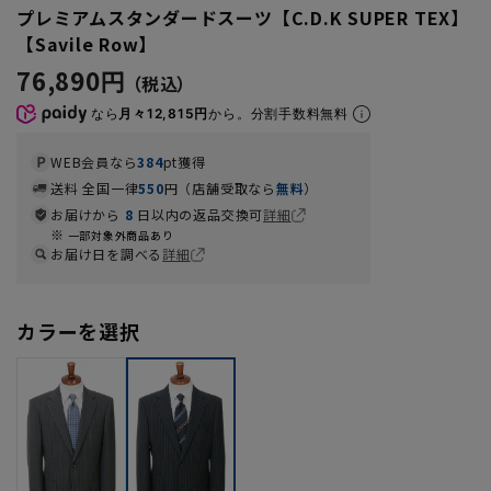
プレミアムスタンダードスーツ【C.D.K SUPER TEX】
【Savile Row】
76,890円
なら
月々12,815円
から。分割手数料無料
WEB会員なら
384
pt獲得
送料 全国一律
550
円（店舗受取なら
無料
）
お届けから
8
日以内の返品交換可
詳細
一部対象外商品あり
お届け日を調べる
詳細
カラーを選択