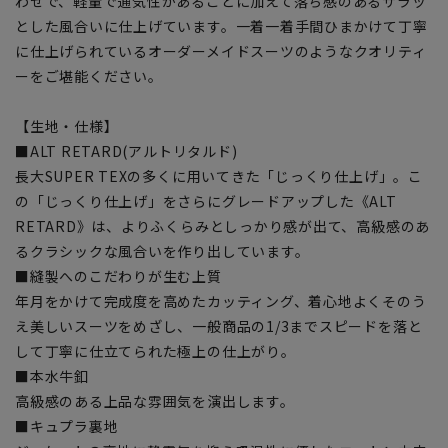
わせで、軽量で通気性があることに加えて落ち感のあるサラッ
とした風合いに仕上げています。一着一着手間ひまかけて丁寧
に仕上げられているオーダーメイドスーツのようなクオリティ
ーをご堪能ください。
【生地・仕様】
■ALT RETARD(アルトリタルド)
長大SUPER TEXの多くに用いてきた「じっくり仕上げ」。こ
の「じっくり仕上げ」をさらにグレードアップした《ALT
RETARD》は、よりふくらみとしっかり感が出て、高級感のあ
るクラシックな風合いを作り出しています。
■縫製へのこだわりが生む上質
年月をかけて完成度を高めたカッティング、着心地よくそのう
え美しいスーツをめざし、一般商品の1/3までスピードを落と
して丁寧に仕立てられた極上の仕上がり。
■本水牛釦
高級感のある上品な雰囲気を演出します。
■キュプラ裏地