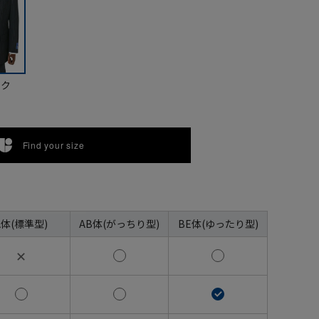
ック
Find your size
A体(標準型)
AB体(がっちり型)
BE体(ゆったり型)
✕