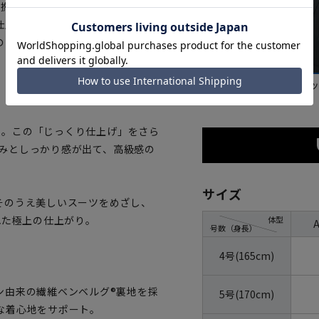
と強撚の組み合わせで、軽量で通気性
仕上げています。一着一着手間ひ
のようなクオリティーをご堪能く
グレー
ブラ
げ」。この「じっくり仕上げ」をさら
くらみとしっかり感が出て、高級感の
サイズ
そのうえ美しいスーツをめざし、
れた極上の仕上がり。
体型
号数（身長）
4号(165cm)
ン由来の繊維ベンベルグ®裏地を採
5号(170cm)
な着心地をサポート。