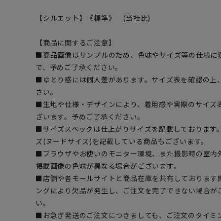
【シルエット】《標準》 (当社比)
【商品に関するご注意】
■商品画像はサンプルのため、色味やサイズ等の仕様に
で、予めご了承ください。
■ゆとり感には個人差があります。サイズ表を確認の上
さい。
■生地や仕様・デザインにより、着用感や実際のサイズ
ざいます。予めご了承ください。
■サイズスペックは仕上がりサイズを記載しております
ズ(ヌードサイズ)を記載している商品もございます。
■ブラウザやお使いのモニター環境、また撮影時の室内
掲載画像の色味が異なる場合がございます。
■店舗や各モールサイトと商品在庫を共有しております
ングにより欠品が発生し、ご注文を完了できない場合が
い。
■お急ぎ発送のご注文につきましても、ご注文のタイミ