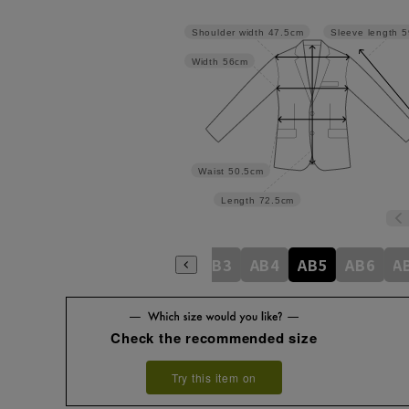
Shoulder width
47.5cm
Sleeve length
5
Width
56cm
Waist
50.5cm
Length
72.5cm
A4
A5
A6
A7
A8
AB3
AB4
AB5
AB6
A
Check the recommended size
Try this item on