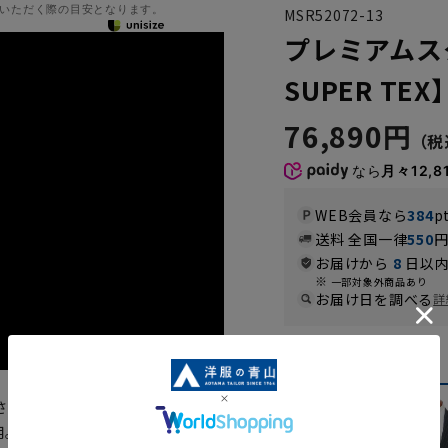
いただく際の目安となります。
MSR52072-13
プレミアムス
SUPER TEX
76,890円
なら
月々12,8
WEB会員なら
384
p
送料 全国一律
550
お届けから
8
日以内
一部対象外商品あり
お届け日を調べる
詳
カラー
されるトップクラスのプレミアム
を採用。夏物の代表的な素材であるポ