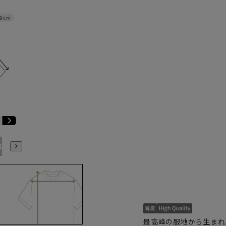
9cm
B7
AB8
BE3
BE4
BE5
BE6
BE7
BE8
最高峰の服地から生まれ