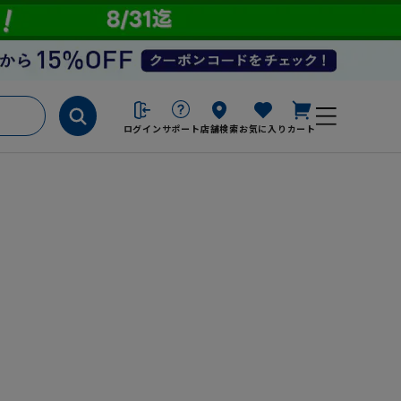
ログイン
サポート
店舗検索
お気に入り
カート