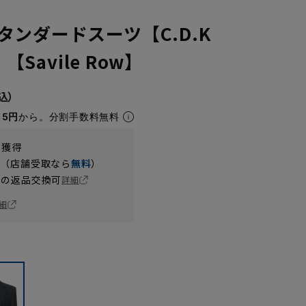
タンダードスーツ【C.D.K
】【Savile Row】
15円
から。分割手数料無料
t獲得
円（店舗受取なら
無料
）
の返品交換可
詳細
細