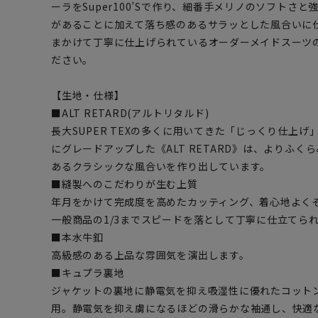
ーラをSuper100’Sで作り、細番手メリノのソフトさ
があることに加えて落ち感のあるサラッとした風合いに
まかけて丁寧に仕上げられているオーダーメイドスーツ
ださい。
【生地・仕様】
■ALT RETARD(アルトリタルド)
長大SUPER TEXの多くに用いてきた「じっくり仕上
にグレードアップした《ALT RETARD》は、よりふ
あるクラシックな風合いを作り出しています。
■縫製へのこだわりが生む上質
年月をかけて完成度を高めたカッティング、着心地よく
一般商品の1/3までスピードを落として丁寧に仕立てら
■本水牛釦
高級感のある上品な雰囲気を演出します。
■キュプラ裏地
ジャケットの裏地に静電気を抑え吸湿性に優れたコット
用。静電気を抑え虜になるほどの滑らかな袖通し、快適