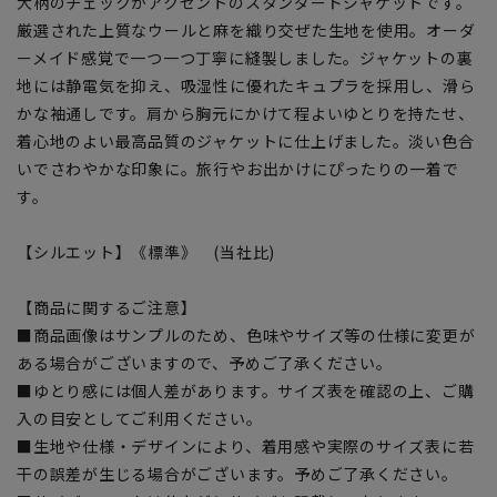
大柄のチェックがアクセントのスタンダードジャケットです。
厳選された上質なウールと麻を織り交ぜた生地を使用。オーダ
ーメイド感覚で一つ一つ丁寧に縫製しました。ジャケットの裏
地には静電気を抑え、吸湿性に優れたキュプラを採用し、滑ら
かな袖通しです。肩から胸元にかけて程よいゆとりを持たせ、
着心地のよい最高品質のジャケットに仕上げました。淡い色合
いでさわやかな印象に。旅行やお出かけにぴったりの一着で
す。
【シルエット】《標準》 (当社比)
【商品に関するご注意】
■商品画像はサンプルのため、色味やサイズ等の仕様に変更が
ある場合がございますので、予めご了承ください。
■ゆとり感には個人差があります。サイズ表を確認の上、ご購
入の目安としてご利用ください。
■生地や仕様・デザインにより、着用感や実際のサイズ表に若
干の誤差が生じる場合がございます。予めご了承ください。