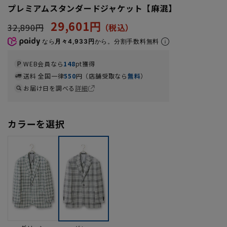
プレミアムスタンダードジャケット【麻混】
29,601円
32,890円
なら
月々4,933円
から。分割手数料無料
WEB会員なら
148
pt獲得
送料 全国一律
550
円（店舗受取なら
無料
）
お届け日を調べる
詳細
カラーを選択