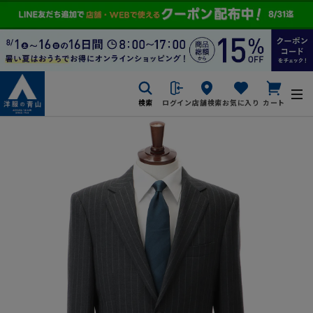
検索
ログイン
店舗検索
お気に入り
カート