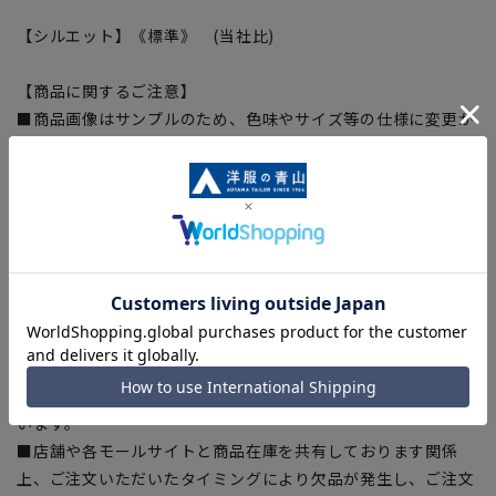
【シルエット】《標準》 (当社比)
【商品に関するご注意】
■商品画像はサンプルのため、色味やサイズ等の仕様に変更が
ある場合がございますので、予めご了承ください。
■ゆとり感には個人差があります。サイズ表を確認の上、ご購
入の目安としてご利用ください。
■生地や仕様・デザインにより、着用感や実際のサイズ表に若
干の誤差が生じる場合がございます。予めご了承ください。
■サイズスペックは仕上がりサイズを記載しております。一
部、商品現物におすすめサイズ(ヌードサイズ)を記載している
商品もございます。
■ブラウザやお使いのモニター環境、また撮影時の室内外の光
加減により、実際の商品と掲載画像の色味が異なる場合がござ
います。
■店舗や各モールサイトと商品在庫を共有しております関係
上、ご注文いただいたタイミングにより欠品が発生し、ご注文