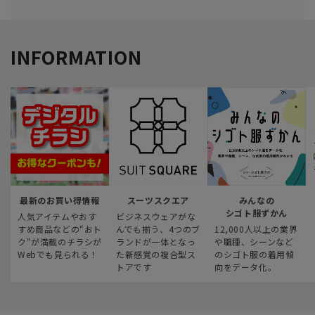
INFORMATION
最新のお買い得情報
スーツスクエア
みんなの
シゴト服ずかん
人気アイテムやおす
ビジネスウェアがな
すめ商品などの“おト
んでも揃う、4つのブ
12,000人以上の業界
ク“が満載のチラシが
ランドが一体となっ
や職種、シーンなど
Webでも見られる！
た新感覚の複合型ス
のシゴト服の着用傾
トアです
向をデータ化。