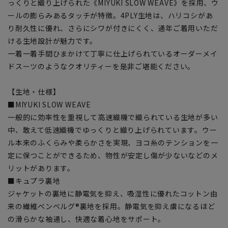
っくりと織り上げられた《MIYUKI SLOW WEAVE》を採用、ウ
ールの膨らみあるタッチが特徴。4PLY生地は、ハリコシがあ
り耐久性に優れ、さらにシワが付きにくく、通年ご着用いただ
ける生地設計が魅力です。
一着一着手間ひまかけて丁寧に仕上げられているオーダーメイ
ドスーツのようなクオリティーを是非ご堪能ください。
【生地・仕様】
■MIYUKI SLOW WEAVE
一般的に効率性を重視して高速織機で織られている生地が多い
中、敢えて低速織機でゆっくりと織り上げられています。ウー
ル本来のふくらみや柔らかさを実現、ヨコ糸のテンションを一
定に保つことができるため、物性が安定し傷が少ないなどのメ
リットがあります。
■キュプラ裏地
ジャケットの裏地に静電気を抑え、吸湿性に優れたコットン由
来の繊維ベンベルグ®裏地を採用。静電気を抑え虜になるほど
の滑らかな袖通し、快適な着心地をサポート。