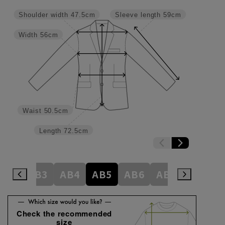
Shoulder width
47.5cm
Sleeve length
59cm
Width
56cm
Waist
50.5cm
Length
72.5cm
A8
AB3
AB4
AB5
AB6
AB7
AB8
Check the recommended
size