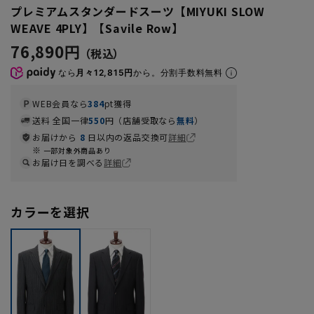
プレミアムスタンダードスーツ【MIYUKI SLOW
WEAVE 4PLY】【Savile Row】
76,890円
なら
月々12,815円
から。分割手数料無料
WEB会員なら
384
pt獲得
送料 全国一律
550
円（店舗受取なら
無料
）
お届けから
8
日以内の返品交換可
詳細
一部対象外商品あり
お届け日を調べる
詳細
カラーを選択