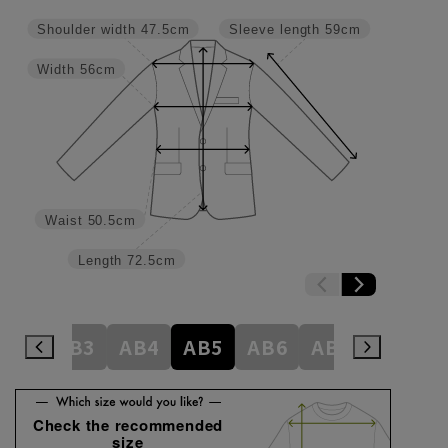
Shoulder width
47.5cm
Sleeve length
59cm
Width
56cm
Waist
50.5cm
Length
72.5cm
A8
AB3
AB4
AB5
AB6
AB7
AB8
Check the recommended
size