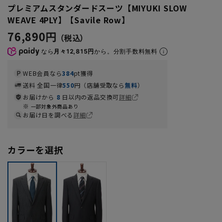
プレミアムスタンダードスーツ【MIYUKI SLOW
WEAVE 4PLY】【Savile Row】
76,890円
なら
月々12,815円
から。分割手数料無料
WEB会員なら
384
pt獲得
送料 全国一律
550
円（店舗受取なら
無料
）
お届けから
8
日以内の返品交換可
詳細
一部対象外商品あり
お届け日を調べる
詳細
カラーを選択