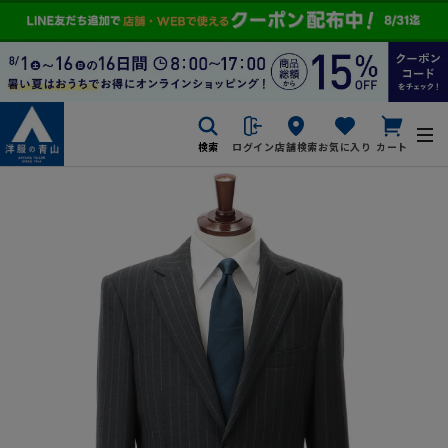
検索
ログイン
店舗検索
お気に入り
カート