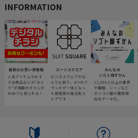
INFORMATION
最新のお買い得情報
スーツスクエア
みんなの
シゴト服ずかん
人気アイテムやおす
ビジネスウェアがな
すめ商品などの“おト
んでも揃う、4つのブ
12,000人以上の業界
ク“が満載のチラシが
ランドが一体となっ
や職種、シーンなど
Webでも見られる！
た新感覚の複合型ス
のシゴト服の着用傾
トアです
向をデータ化。