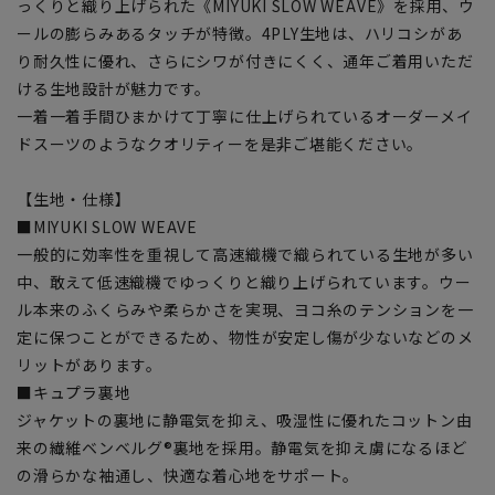
っくりと織り上げられた《MIYUKI SLOW WEAVE》を採用、ウ
ールの膨らみあるタッチが特徴。4PLY生地は、ハリコシがあ
り耐久性に優れ、さらにシワが付きにくく、通年ご着用いただ
ける生地設計が魅力です。
一着一着手間ひまかけて丁寧に仕上げられているオーダーメイ
ドスーツのようなクオリティーを是非ご堪能ください。
【生地・仕様】
■MIYUKI SLOW WEAVE
一般的に効率性を重視して高速織機で織られている生地が多い
中、敢えて低速織機でゆっくりと織り上げられています。ウー
ル本来のふくらみや柔らかさを実現、ヨコ糸のテンションを一
定に保つことができるため、物性が安定し傷が少ないなどのメ
リットがあります。
■キュプラ裏地
ジャケットの裏地に静電気を抑え、吸湿性に優れたコットン由
来の繊維ベンベルグ®裏地を採用。静電気を抑え虜になるほど
の滑らかな袖通し、快適な着心地をサポート。