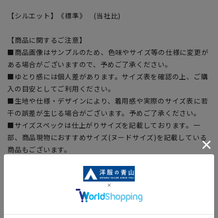
【シルエット】《標準》 (当社比)
【商品に関するご注意】
■商品画像はサンプルのため、色味やサイズ等の仕様に変更が
ある場合がございますので、予めご了承ください。
■ゆとり感には個人差があります。サイズ表を確認の上、ご購
入の目安としてご利用ください。
■生地や仕様・デザインにより、着用感や実際のサイズ表に若
干の誤差が生じる場合がございます。予めご了承ください。
■サイズスペックは仕上がりサイズを記載しております。一
部、商品現物におすすめサイズ(ヌードサイズ)を記載している
商品もございます。
■ブラウザやお使いのモニター環境、また撮影時の室内外の光
加減により、実際の商品と掲載画像の色味が異なる場合がござ
います。
■店舗や各モールサイトと商品在庫を共有しております関係
上、ご注文いただいたタイミングにより欠品が発生し、ご注文