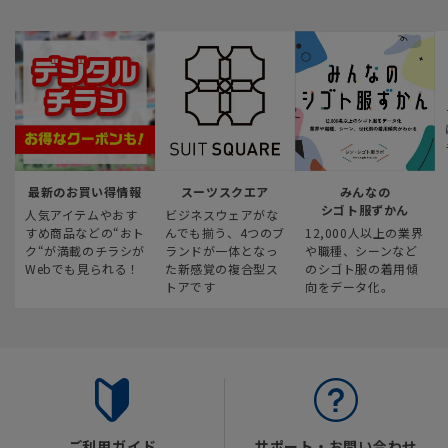
最新のお買い得情報
スーツスクエア
みんなの
シゴト服ずかん
人気アイテムやおす
ビジネスウェアがな
すめ商品などの“おト
んでも揃う、4つのブ
12,000人以上の業界
ク“が満載のチラシが
ランドが一体となっ
や職種、シーンなど
Webでも見られる！
た新感覚の複合型ス
のシゴト服の着用傾
トアです
向をデータ化。
ご利用ガイド
サポート・お問い合わせ