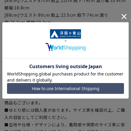
[85cm]ウエスト:87cm 股上:22cm 股下:74cm 渡り幅:33.4cm
裾幅:18.8cm
[88cm]ウエスト:90cm 股上:22.5cm 股下:74cm 渡り
幅:34.2cm 裾幅:19.2cm
[91cm]ウエスト:93cm 股上:23cm 股下:74cm 渡り幅:35cm
裾幅:19.6cm
[94cm]ウエスト:96cm 股上:23.5cm 股下:74cm 渡り
幅:35.8cm 裾幅:20cm
【商品に関するご注意】
■商品画像はサンプルのため、色味やサイズ等の仕様に変更が
ある場合がございますので、予めご了承ください。
■サイズスペックは仕上がりサイズを記載しております。一
部、商品現物におすすめサイズ(ヌードサイズ)を記載している
商品もございます。
■ゆとり感には個人差があります。サイズ表を確認の上、ご購
入の目安としてご利用ください。
■生地や仕様・デザインにより、着用感や実際のサイズ表に若