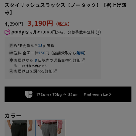
スタイリッシュスラックス【ノータック】【裾上げ済
み】
3,190円
4,290円
なら
月々1,063円
から。分割手数料無料
WEB会員なら
15
pt獲得
送料 全国一律
550
円（店舗受取なら
無料
）
お届けから
8
日以内の返品交換可
詳細
一部対象外商品あり
お届け日を調べる
詳細
173cm / 70kg
82cm
Find your size
カラー