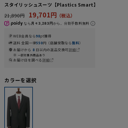
スタイリッシュスーツ【Plastics Smart】
19,701円
21,890円
なら
月々3,283円
から。分割手数料無料
WEB会員なら
98
pt獲得
送料 全国一律
550
円（店舗受取なら
無料
）
お届けから
8
日以内の返品交換可
詳細
一部対象外商品あり
お届け日を調べる
詳細
カラーを選択