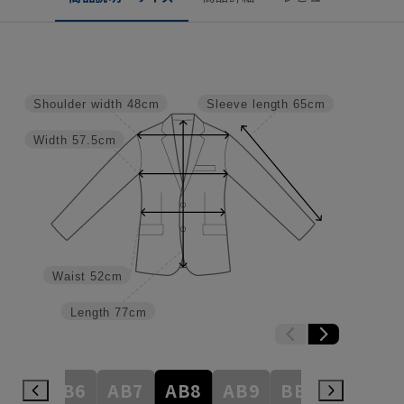
Shoulder width
48cm
Sleeve length
65cm
Width
57.5cm
Waist
52cm
Length
77cm
AB5
AB6
AB7
AB8
AB9
BE3
BE4