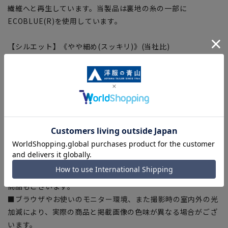
繊維へと再生しています。当製品は裏地の糸の一部に
ECOBLUE(R)を使用しています。
【シルエット】《やや細め(スッキリ)》(当社比)
【商品に関するご注意】
■商品画像はサンプルのため、色味やサイズ等の仕様に変更が
ある場合がございますので、予めご了承ください。
■ゆとり感には個人差があります。サイズ表を確認の上、ご購
入の目安としてご利用ください。
■生地や仕様・デザインにより、着用感や実際のサイズ表に若
干の誤差が生じる場合がございます。予めご了承ください。
■サイズスペックは仕上がりサイズを記載しております。一
部、商品現物におすすめサイズ(ヌードサイズ)を記載している
商品もございます。
■ブラウザやお使いのモニター環境、また撮影時の室内外の光
加減により、実際の商品と掲載画像の色味が異なる場合がござ
います。