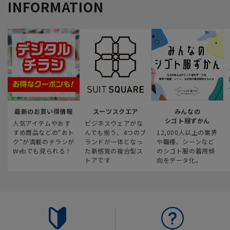
INFORMATION
最新のお買い得情報
スーツスクエア
みんなの
シゴト服ずかん
人気アイテムやおす
ビジネスウェアがな
すめ商品などの“おト
んでも揃う、4つのブ
12,000人以上の業界
ク“が満載のチラシが
ランドが一体となっ
や職種、シーンなど
Webでも見られる！
た新感覚の複合型ス
のシゴト服の着用傾
トアです
向をデータ化。