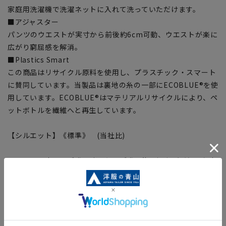
家庭用洗濯機で洗濯ネットに入れて洗っていただけます。
■アジャスター
パンツのウエストが実寸から前後約6cm可動、ウエストが楽に
広がり窮屈感を解消。
■Plastics Smart
この商品はリサイクル原料を使用し、プラスチック・スマート
に賛同しています。当製品は裏地の糸の一部にECOBLUE®を使
用しています。ECOBLUE®はマテリアルリサイクルにより、ペ
ットボトルを繊維へと再生しています。
【シルエット】《標準》 (当社比)
■こちらの商品はご購入時またはご購入後の裾上げが必要な商
品となります。裾上げテープは当サイトでご購入いただけま
す。
裾上げテープ:
SUSOTAPE010
※こちらの商品は在庫切れの場合がございます。