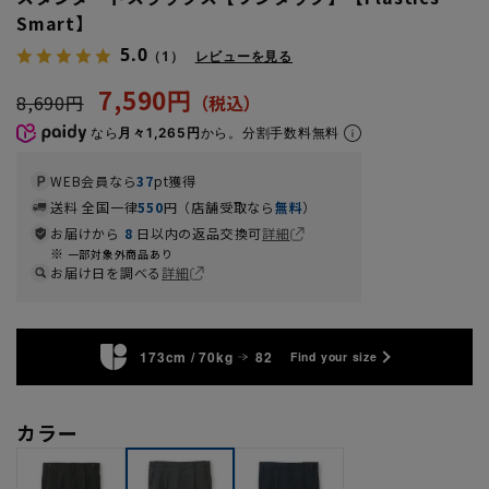
Smart】
5.0
（1）
レビューを見る
7,590円
8,690円
なら
月々1,265円
から。分割手数料無料
WEB会員なら
37
pt獲得
送料 全国一律
550
円（店舗受取なら
無料
）
お届けから
8
日以内の返品交換可
詳細
一部対象外商品あり
お届け日を調べる
詳細
173cm / 70kg
82
Find your size
カラー