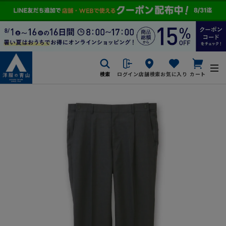
検索
ログイン
店舗検索
お気に入り
カート