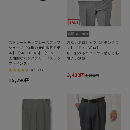
ストレートチップレースアップ
冷たいポロシャツ【ボタンダウ
シューズ【洋服の青山限定モデ
ン】【＃すごポロ】
ル】【SKECHERS】【Slip-
肌に触れるとヒンヤリ感じる心
ins】
画期的なハンズフリー「スリッ
地よい涼感
プ・インズ」
4.5
（2）
3,432円
4,290円
15,290円