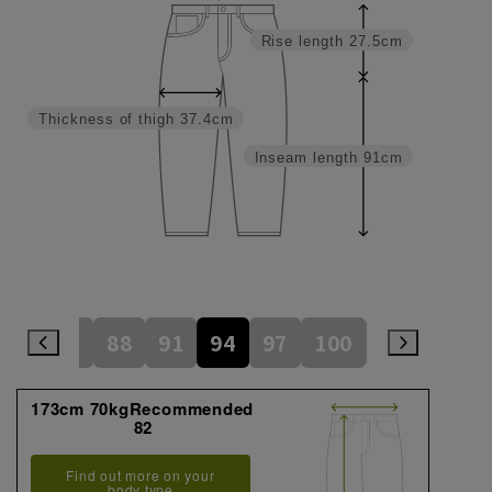
Rise length
27.5cm
Thickness of thigh
37.4cm
Inseam length
91cm
82
85
88
91
94
97
100
105
110
173cm 70kgRecommended
82
Find out more on your
body type