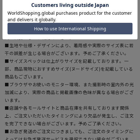
【商品に関するご注意】
■商品画像はサンプルのため、色味やサイズ等の仕様に変更が
ある場合がございますので、予めご了承ください。
■ゆとり感には個人差があります。サイズ表を確認の上、ご購
入の目安としてご利用ください。
■生地や仕様・デザインにより、着用感や実際のサイズ表に若
干の誤差が生じる場合がございます。予めご了承ください。
■サイズスペックは仕上がりサイズを記載しております。一
部、商品現物におすすめサイズ(ヌードサイズ)を記載している
商品もございます。
■ブラウザやお使いのモニター環境、また撮影時の室内外の光
加減により、実際の商品と掲載画像の色味が異なる場合がござ
います。
■店舗や各モールサイトと商品在庫を共有しております関係
上、ご注文いただいたタイミングにより欠品が発生し、ご注文
を完了できない場合がございます。予めご了承ください。
■お急ぎ発送のご注文につきましても、ご注文のタイミングに
よってはお急ぎ発送サービスを選択できない場合がございま