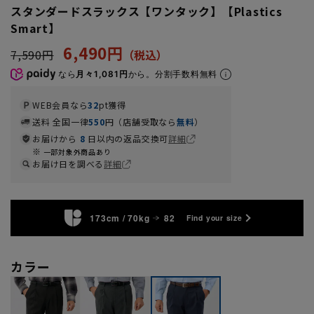
スタンダードスラックス【ワンタック】【Plastics
Smart】
6,490円
7,590円
なら
月々1,081円
から。分割手数料無料
WEB会員なら
32
pt獲得
送料 全国一律
550
円（店舗受取なら
無料
）
お届けから
8
日以内の返品交換可
詳細
一部対象外商品あり
お届け日を調べる
詳細
173cm / 70kg
82
Find your size
カラー