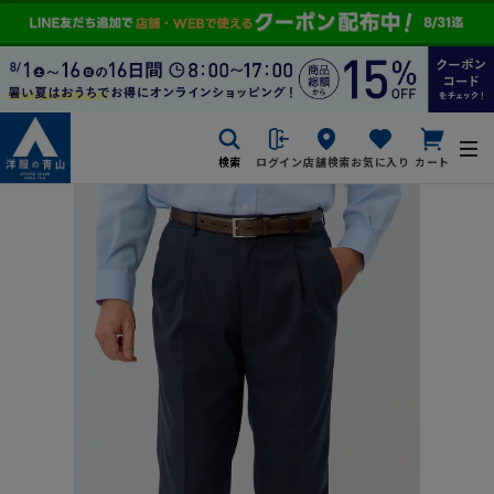
検索
ログイン
店舗検索
お気に入り
カート