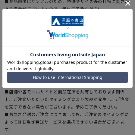
■商品画像はサンプルのため、色味やサイズ等の仕様に変更が
ある場合がございますので、予めご了承ください。
■ゆとり感には個人差があります。サイズ表を確認の上、ご購
入の目安としてご利用ください。
■生地や仕様・デザインにより、着用感や実際のサイズ表に若
干の誤差が生じる場合がございます。予めご了承ください。
■サイズスペックは仕上がりサイズを記載しております。一
部、商品現物におすすめサイズ(ヌードサイズ)を記載している
商品もございます。
■ブラウザやお使いのモニター環境、また撮影時の室内外の光
加減により、実際の商品と掲載画像の色味が異なる場合がござ
います。
■店舗や各モールサイトと商品在庫を共有しております関係
上、ご注文いただいたタイミングにより欠品が発生し、ご注文
を完了できない場合がございます。予めご了承ください。
■お急ぎ発送のご注文につきましても、ご注文のタイミングに
よってはお急ぎ発送サービスを選択できない場合がございま
す。