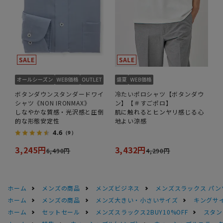
ボタンダウンスタンダードワイ
冷たいポロシャツ【ボタンダウ
シャツ《NON IRONMAX》
ン】【＃すごポロ】
しなやかな質感・光沢感と圧倒
肌に触れるとヒンヤリ感じる心
的な形態安定性
地よい涼感
4.6
（9）
3,245円
3,432円
6,490円
4,290円
ホーム
メンズの商品
メンズビジネス
メンズスラックス パン
ホーム
メンズの商品
メンズ大きい・小さいサイズ
キングサイ
ホーム
セットセール
メンズスラックス2BUY10%OFF
スタン