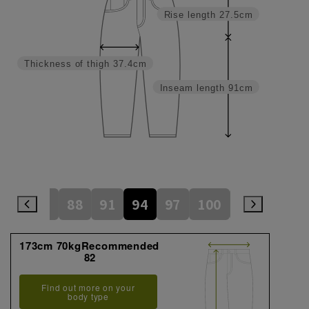
Rise length
27.5cm
Thickness of thigh
37.4cm
Inseam length
91cm
82
85
88
91
94
97
100
105
110
173cm 70kgRecommended
82
Find out more on your
body type