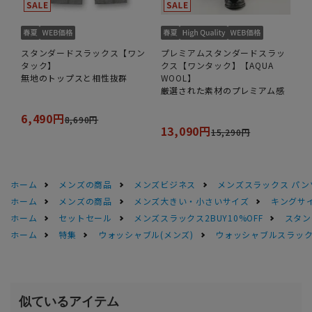
スタンダードスラックス【ワン
プレミアムスタンダードスラッ
タック】
クス【ワンタック】【AQUA
無地のトップスと相性抜群
WOOL】
厳選された素材のプレミアム感
6,490円
8,690円
13,090円
15,290円
ホーム
メンズの商品
メンズビジネス
メンズスラックス パン
ホーム
メンズの商品
メンズ大きい・小さいサイズ
キングサイ
ホーム
セットセール
メンズスラックス2BUY10%OFF
スタン
ホーム
特集
ウォッシャブル(メンズ)
ウォッシャブルスラック