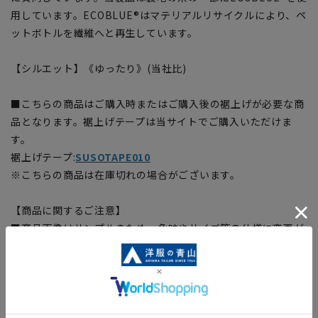
用しています。ECOBLUE®はマテリアルリサイクルにより、ペ
ットボトルを繊維へと再生しています。
【シルエット】《ゆったり》(当社比)
■こちらの商品はご購入時またはご購入後の裾上げが必要な商
品となります。裾上げテープは当サイトでご購入いただけま
す。
裾上げテープ:
SUSOTAPE010
※こちらの商品は在庫切れの場合がございます。
【商品に関するご注意】
■商品画像はサンプルのため、色味やサイズ等の仕様に変更が
ある場合がございますので、予めご了承ください。
■ゆとり感には個人差があります。サイズ表を確認の上、ご購
入の目安としてご利用ください。
■生地や仕様・デザインにより、着用感や実際のサイズ表に若
干の誤差が生じる場合がございます。予めご了承ください。