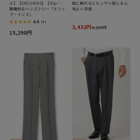
ル】【SKECHERS】【Slip-
肌に触れるとヒンヤリ感じる心
ins】
画期的なハンズフリー「スリッ
地よい涼感
プ・インズ」
4.5
（2）
3,432円
4,290円
15,290円