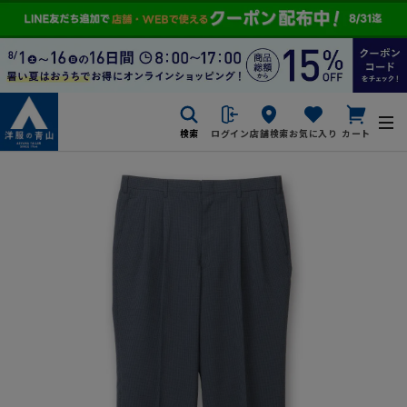
検索
ログイン
店舗検索
お気に入り
カート