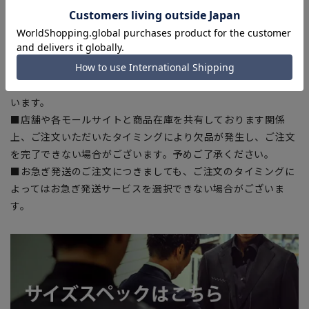
■サイズスペックは仕上がりサイズを記載しております。一
部、商品現物におすすめサイズ(ヌードサイズ)を記載している
商品もございます。
■ブラウザやお使いのモニター環境、また撮影時の室内外の光
加減により、実際の商品と掲載画像の色味が異なる場合がござ
います。
■店舗や各モールサイトと商品在庫を共有しております関係
上、ご注文いただいたタイミングにより欠品が発生し、ご注文
を完了できない場合がございます。予めご了承ください。
■お急ぎ発送のご注文につきましても、ご注文のタイミングに
よってはお急ぎ発送サービスを選択できない場合がございま
す。