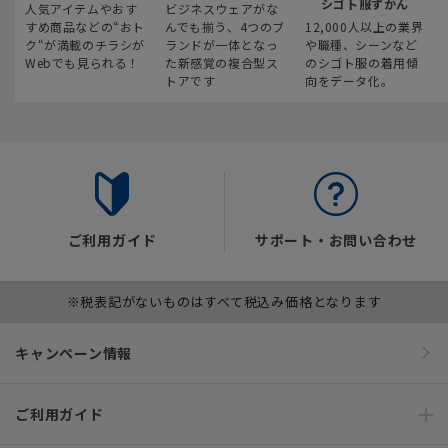
シゴト服ずかん
人気アイテムやおす
ビジネスウェアがな
すめ商品などの“おト
んでも揃う、4つのブ
12,000人以上の業界
ク“が満載のチラシが
ランドが一体となっ
や職種、シーンなど
Webでも見られる！
た新感覚の複合型ス
のシゴト服の着用傾
トアです
向をデータ化。
ご利用ガイド
サポート・お問い合わせ
※税表記がないものはすべて税込み価格となります
キャンペーン情報
ご利用ガイド