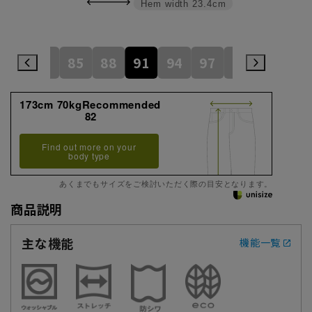
Hem width
23.4cm
79
82
85
88
91
94
97
100
105
173cm 70kgRecommended
82
Find out more on your
body type
あくまでもサイズをご検討いただく際の目安となります。
商品説明
主な機能
機能一覧