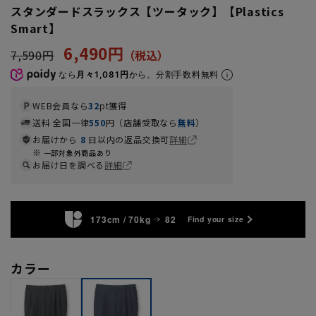
スタンダードスラックス【ツータック】【Plastics
Smart】
6,490円
7,590円
なら
月々1,081円
から。分割手数料無料
WEB会員なら
32
pt獲得
送料 全国一律
550
円（店舗受取なら
無料
）
お届けから
8
日以内の返品交換可
詳細
一部対象外商品あり
お届け日を調べる
詳細
173cm / 70kg
82
Find your size
カラー