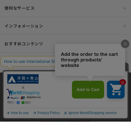
便利なサービス
インフォメーション
おすすめコンテンツ
ポリシー・企業情報
オーダースーツなら SHITATE
当サイトでは、快適な閲覧体験とコンテンツ改善のためにCookieを使用
しています。閲覧を続けることで、Cookieの使用に同意したものとみな
します。詳細については
プライバシーポリシー
をご確認ください。
OFFICIAL SNS
同意して閉じる