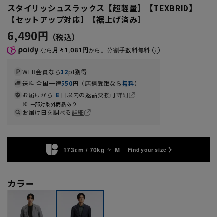
スタイリッシュスラックス【超軽量】【TEXBRID】
【セットアップ対応】【裾上げ済み】
6,490円
なら
月々1,081円
から。分割手数料無料
WEB会員なら
32
pt獲得
送料 全国一律
550
円（店舗受取なら
無料
）
お届けから
8
日以内の返品交換可
詳細
一部対象外商品あり
お届け日を調べる
詳細
173cm / 70kg
M
Find your size
カラー