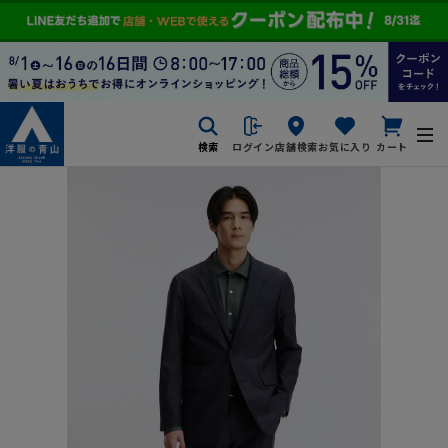
検索
ログイン
店舗検索
お気に入り
カート