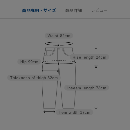
商品説明・サイズ
商品詳細
レビュー
Waist
82cm
Rise length
24cm
Hip
99cm
Thickness of thigh
32cm
Inseam length
78cm
Hem width
17cm