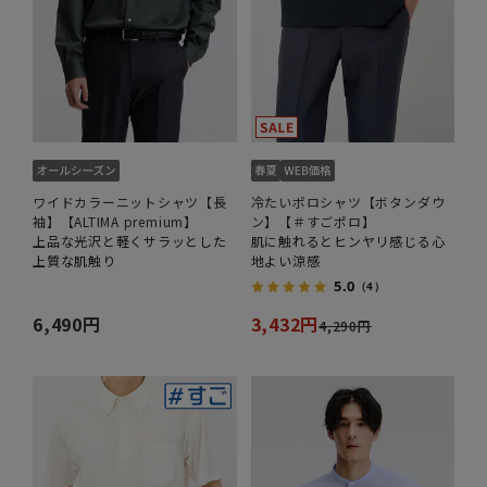
ワイドカラーニットシャツ【長
冷たいポロシャツ【ボタンダウ
袖】【ALTIMA premium】
ン】【＃すごポロ】
上品な光沢と軽くサラッとした
肌に触れるとヒンヤリ感じる心
上質な肌触り
地よい涼感
5.0
（4）
6,490円
3,432円
4,290円