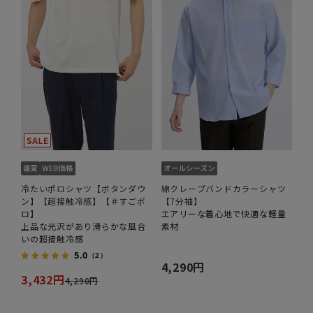
冷たいポロシャツ【ボタンダウ
綿クレープバンドカラーシャツ
ン】【超接触冷感】【＃すごポ
【7分袖】
ロ】
エアリーな着心地で快適な軽量
上品な光沢があり滑らかな風合
素材
いの超接触冷感
5.0
（2）
4,290円
3,432円
4,290円