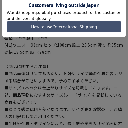
[L]ウエスト:82cm ヒップ:99cm 股上:24cm 渡り幅:32cm 裾
幅:17cm 股下:78cm
[LL]ウエスト:85cm ヒップ:102cm 股上:24.5cm 渡り幅:33cm
裾幅:17.5cm 股下:78cm
[3L]ウエスト:88cm ヒップ:105cm 股上:25cm 渡り幅:34cm
裾幅:18cm 股下:78cm
[4L]ウエスト:91cm ヒップ:108cm 股上:25.5cm 渡り幅:35cm
裾幅:18.5cm 股下:78cm
【商品に関するご注意】
■商品画像はサンプルのため、色味やサイズ等の仕様に変更が
ある場合がございますので、予めご了承ください。
■サイズスペックは仕上がりサイズを記載しております。一
部、商品現物におすすめサイズ(ヌードサイズ)を記載している
商品もございます。
■ゆとり感には個人差があります。サイズ表を確認の上、ご購
入の目安としてご利用ください。
■生地や仕様・デザインにより、着用感や実際のサイズ表に若