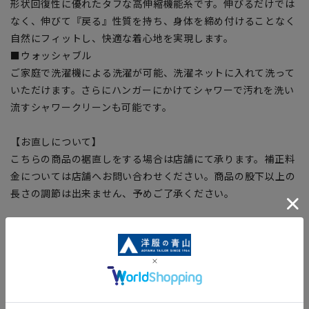
形状回復性に優れたタフな高伸縮機能糸です。伸びるだけでは
なく、伸びて『戻る』性質を持ち、身体を締め付けることなく
自然にフィットし、快適な着心地を実現します。
■ウォッシャブル
ご家庭で洗濯機による洗濯が可能、洗濯ネットに入れて洗って
いただけます。さらにハンガーにかけてシャワーで汚れを洗い
流すシャワークリーンも可能です。
【お直しについて】
こちらの商品の裾直しをする場合は店舗にて承ります。補正料
金については店舗へお問い合わせください。商品の股下以上の
長さの調節は出来ません、予めご了承ください。
【サイズスペック】
[S]ウエスト:76cm ヒップ:93cm 股上:23cm 渡り幅:30cm 裾
幅:16cm 股下:76cm
[M]ウエスト:79cm ヒップ:96cm 股上:23.5cm 渡り幅:31cm
裾幅:16.5cm 股下:76cm