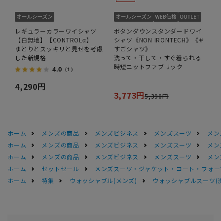
レギュラーカラーワイシャツ
ボタンダウンスタンダードワイ
【白無地】【CONTROLα】
シャツ《NON IRONTECH》《＃
ゆとりとスッキリと見せを考慮
すごシャツ》
した新規格
洗って・干して・すぐ着られる
時短ニットファブリック
4.0
（1）
4,290円
3,773円
5,390円
ホーム
メンズの商品
メンズビジネス
メンズスーツ
メン
ホーム
メンズの商品
メンズビジネス
メンズスーツ
メン
ホーム
メンズの商品
メンズビジネス
メンズスーツ
メン
ホーム
セットセール
メンズスーツ・ジャケット・コート・フォーマル
ホーム
特集
ウォッシャブル(メンズ)
ウォッシャブルスーツ(