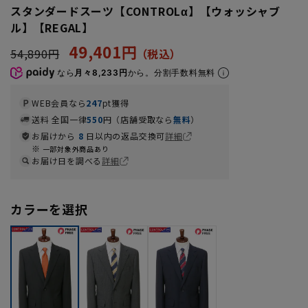
スタンダードスーツ【CONTROLα】【ウォッシャブ
ル】【REGAL】
49,401円
54,890円
なら
月々8,233円
から。分割手数料無料
WEB会員なら
247
pt獲得
送料 全国一律
550
円（店舗受取なら
無料
）
お届けから
8
日以内の返品交換可
詳細
一部対象外商品あり
お届け日を調べる
詳細
カラーを選択