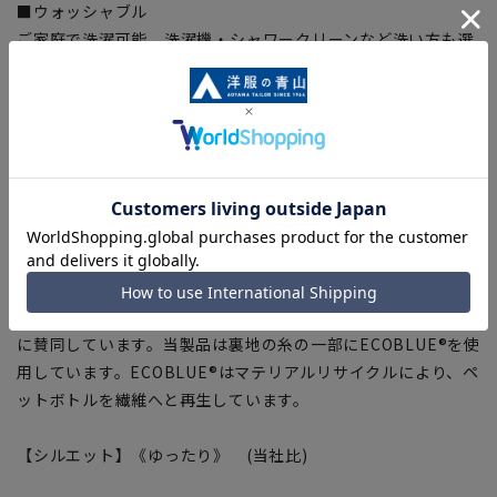
■ウォッシャブル
ご家庭で洗濯可能、洗濯機・シャワークリーンなど洗い方も選
べます。ジャケットのみパンツだけでの洗濯等、ちょっとした
汚れは部分洗いもOK。
■ストレッチ
身体の動きを妨げない快適な伸縮性で快適な着心地をサポー
ト。
■折り目スッキリ
生地特性でプリーツラインが取れにくい、綺麗なラインをキー
プ。
■Plastics Smart
この商品はリサイクル原料を使用し、プラスチック・スマート
に賛同しています。当製品は裏地の糸の一部にECOBLUE®を使
用しています。ECOBLUE®はマテリアルリサイクルにより、ペ
ットボトルを繊維へと再生しています。
【シルエット】《ゆったり》 (当社比)