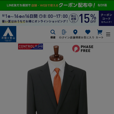
検索
ログイン
店舗検索
お気に入り
カート