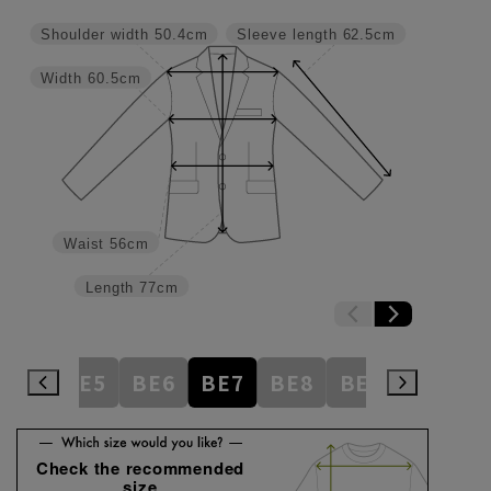
Shoulder width
50.4cm
Sleeve length
62.5cm
Width
60.5cm
Waist
56cm
Length
77cm
BE4
BE5
BE6
BE7
BE8
BE9
BE10
Check the recommended
size