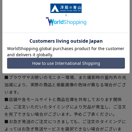
【商品に関するご注意】
■商品画像はサンプルのため、色味やサイズ等の仕様に変更が
ある場合がございますので、予めご了承ください。
■ゆとり感には個人差があります。サイズ表を確認の上、ご購
入の目安としてご利用ください。
■生地や仕様・デザインにより、着用感や実際のサイズ表に若
干の誤差が生じる場合がございます。予めご了承ください。
■サイズスペックは仕上がりサイズを記載しております。一
部、商品現物におすすめサイズ(ヌードサイズ)を記載している
商品もございます。
■ブラウザやお使いのモニター環境、また撮影時の室内外の光
加減により、実際の商品と掲載画像の色味が異なる場合がござ
います。
■店舗や各モールサイトと商品在庫を共有しております関係
上、ご注文いただいたタイミングにより欠品が発生し、ご注文
を完了できない場合がございます。予めご了承ください。
■お急ぎ発送のご注文につきましても、ご注文のタイミングに
よってはお急ぎ発送サービスを選択できない場合がございま