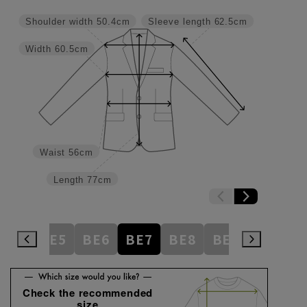
Shoulder width
50.4cm
Sleeve length
62.5cm
Width
60.5cm
Waist
56cm
Length
77cm
BE4
BE5
BE6
BE7
BE8
BE9
BE10
Check the recommended
size