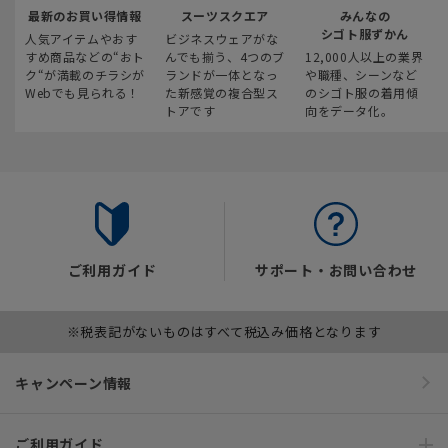
最新のお買い得情報
スーツスクエア
みんなの
シゴト服ずかん
人気アイテムやおす
ビジネスウェアがな
すめ商品などの“おト
んでも揃う、4つのブ
12,000人以上の業界
ク“が満載のチラシが
ランドが一体となっ
や職種、シーンなど
Webでも見られる！
た新感覚の複合型ス
のシゴト服の着用傾
トアです
向をデータ化。
ご利用ガイド
サポート・お問い合わせ
※税表記がないものはすべて税込み価格となります
キャンペーン情報
ご利用ガイド