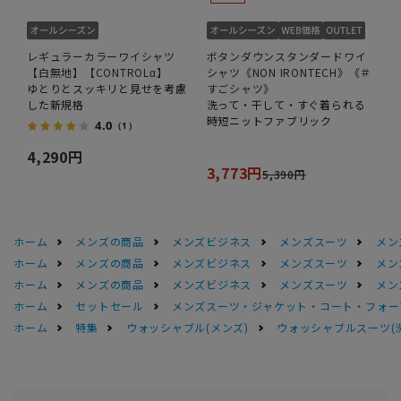
レギュラーカラーワイシャツ
ボタンダウンスタンダードワイ
【白無地】【CONTROLα】
シャツ《NON IRONTECH》《＃
ゆとりとスッキリと見せを考慮
すごシャツ》
した新規格
洗って・干して・すぐ着られる
時短ニットファブリック
4.0
（1）
4,290円
3,773円
5,390円
ホーム
メンズの商品
メンズビジネス
メンズスーツ
メン
ホーム
メンズの商品
メンズビジネス
メンズスーツ
メン
ホーム
メンズの商品
メンズビジネス
メンズスーツ
メン
ホーム
セットセール
メンズスーツ・ジャケット・コート・フォーマル
ホーム
特集
ウォッシャブル(メンズ)
ウォッシャブルスーツ(