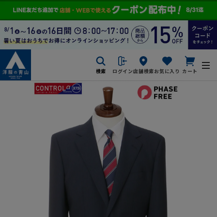
検索
ログイン
店舗検索
お気に入り
カート