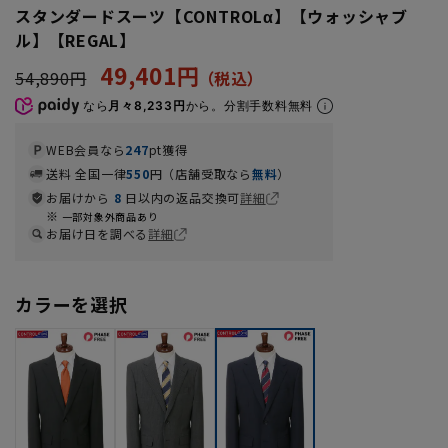
スタンダードスーツ【CONTROLα】【ウォッシャブ
ル】【REGAL】
49,401円
54,890円
なら
月々8,233円
から。分割手数料無料
WEB会員なら
247
pt獲得
送料 全国一律
550
円（店舗受取なら
無料
）
お届けから
8
日以内の返品交換可
詳細
一部対象外商品あり
お届け日を調べる
詳細
カラーを選択