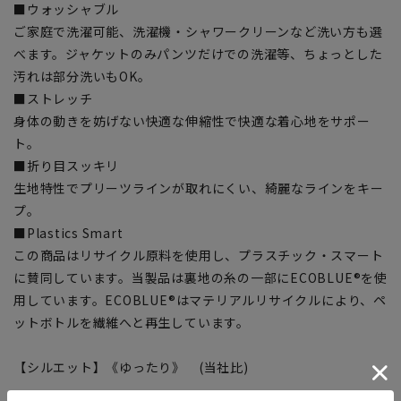
■ウォッシャブル
ご家庭で洗濯可能、洗濯機・シャワークリーンなど洗い方も選
べます。ジャケットのみパンツだけでの洗濯等、ちょっとした
汚れは部分洗いもOK。
■ストレッチ
身体の動きを妨げない快適な伸縮性で快適な着心地をサポー
ト。
■折り目スッキリ
生地特性でプリーツラインが取れにくい、綺麗なラインをキー
プ。
■Plastics Smart
この商品はリサイクル原料を使用し、プラスチック・スマート
に賛同しています。当製品は裏地の糸の一部にECOBLUE®を使
用しています。ECOBLUE®はマテリアルリサイクルにより、ペ
ットボトルを繊維へと再生しています。
【シルエット】《ゆったり》 (当社比)