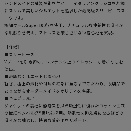
ハンドメイドの縫製技術を生かし、イタリアンクラシコを基調
にスリムで美しいシルエットを追求した最高級スリーピースス
ーツです。
極細ウールSuper100’sを使用、ナチュラルな伸縮性と滑らか
な肌触りを備え、ストレスを感じさせない着心地を実現。
【仕様】
■スリーピース
Vゾーンを引き締め、ワンランク上のドレッシーな着こなしを
演出。
■流麗なシルエットと着心地
軽さ、極上の素材や付属の細部に至るまでこだわり、既製品で
ありながらオーダーメイドクオリティを堪能。
■キュプラ裏地
ジャケットの裏地に静電気を抑え吸湿性に優れたコットン由来
の繊維ベンベルグ®裏地を採用。静電気を抑え虜になるほどの
滑らかな袖通し、快適な着心地をサポート。