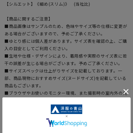
【シルエット】《細め(スリム)》 (当社比)
【商品に関するご注意】
■商品画像はサンプルのため、色味やサイズ等の仕様に変更が
ある場合がございますので、予めご了承ください。
■ゆとり感には個人差があります。サイズ表を確認の上、ご購
入の目安としてご利用ください。
■生地や仕様・デザインにより、着用感や実際のサイズ表に若
干の誤差が生じる場合がございます。予めご了承ください。
■サイズスペックは仕上がりサイズを記載しております。一
部、商品現物におすすめサイズ(ヌードサイズ)を記載している
商品もございます。
■ブラウザやお使いのモニター環境、また撮影時の室内外の光
加減により、実際の商品と掲載画像の色味が異なる場合がござ
います。
■店舗や各モールサイトと商品在庫を共有しております関係
上、ご注文いただいたタイミングにより欠品が発生し、ご注文
を完了できない場合がございます。予めご了承ください。