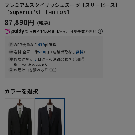
プレミアムスタイリッシュスーツ【スリーピース】
【Super100’s】【HILTON】
87,890円
なら
月々14,648円
から。分割手数料無料
WEB会員なら
439
pt獲得
送料 全国一律
550
円（店舗受取なら
無料
）
お届けから
8
日以内の返品交換可
詳細
一部対象外商品あり
お届け日を調べる
詳細
カラーを選択