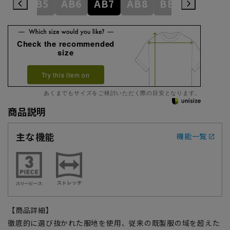
AB4
AB5
AB6
AB7
AB8
BE3
BE4
Check the recommended
size
Try this item on
あくまでもサイズをご検討いただく際の目安となります。
商品説明
主な機能
機能一覧
【商品詳細】
徹底的に選び抜かれた服地を使用、従来の既製服の域を超えた