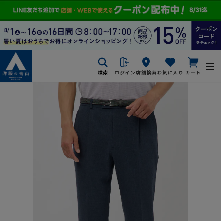
検索
ログイン
店舗検索
お気に入り
カート