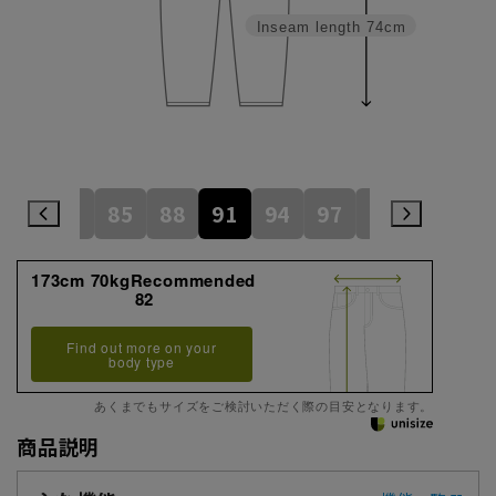
Inseam length
74cm
82
85
88
91
94
97
100
105
173cm 70kgRecommended
82
Find out more on your
body type
あくまでもサイズをご検討いただく際の目安となります。
商品説明