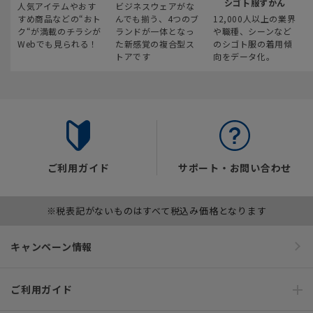
シゴト服ずかん
人気アイテムやおす
ビジネスウェアがな
すめ商品などの“おト
んでも揃う、4つのブ
12,000人以上の業界
ク“が満載のチラシが
ランドが一体となっ
や職種、シーンなど
Webでも見られる！
た新感覚の複合型ス
のシゴト服の着用傾
トアです
向をデータ化。
ご利用ガイド
サポート・お問い合わせ
※税表記がないものはすべて税込み価格となります
キャンペーン情報
ご利用ガイド