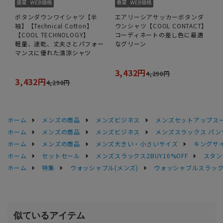
ボタンダウンワイシャツ【半
エアリーシアサッカーボタンダ
袖】【Technical Cotton】
ウンシャツ【COOL CONTACT】
【COOL TECHNOLOGY】
コーディネートの差し色に最適
軽量、速乾、丈夫さとパフォー
なグリーン
マンスに優れた清涼シャツ
3,432円
4,290円
3,432円
4,290円
ホーム
メンズの商品
メンズビジネス
メンズセットアップス
ホーム
メンズの商品
メンズビジネス
メンズスラックス パン
ホーム
メンズの商品
メンズ大きい・小さいサイズ
キングサイ
ホーム
セットセール
メンズスラックス2BUY10%OFF
スタン
ホーム
特集
ウォッシャブル(メンズ)
ウォッシャブルスラック