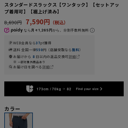
スタンダードスラックス【ワンタック】【セットアッ
プ着用可】【裾上げ済み】
7,590円
8,690円
なら
月々1,265円
から。分割手数料無料
WEB会員なら
37
pt獲得
送料 全国一律
550
円（店舗受取なら
無料
）
お届けから
8
日以内の返品交換可
詳細
一部対象外商品あり
お届け日を調べる
詳細
173cm / 70kg
82
Find your size
カラー