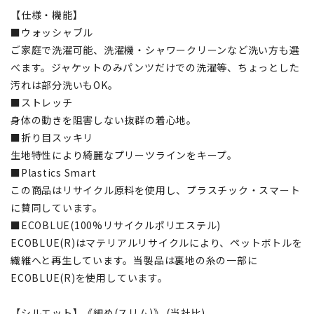
【仕様・機能】
■ウォッシャブル
ご家庭で洗濯可能、洗濯機・シャワークリーンなど洗い方も選
べます。ジャケットのみパンツだけでの洗濯等、ちょっとした
汚れは部分洗いもOK。
■ストレッチ
身体の動きを阻害しない抜群の着心地。
■折り目スッキリ
生地特性により綺麗なプリーツラインをキープ。
■Plastics Smart
この商品はリサイクル原料を使用し、プラスチック・スマート
に賛同しています。
■ECOBLUE(100%リサイクルポリエステル)
ECOBLUE(R)はマテリアルリサイクルにより、ペットボトルを
繊維へと再生しています。当製品は裏地の糸の一部に
ECOBLUE(R)を使用しています。
【シルエット】《細め(スリム)》 (当社比)