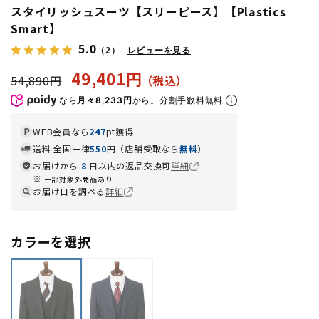
スタイリッシュスーツ【スリーピース】【Plastics
Smart】
5.0
（2）
レビューを見る
49,401円
54,890円
なら
月々8,233円
から。分割手数料無料
WEB会員なら
247
pt獲得
送料 全国一律
550
円（店舗受取なら
無料
）
お届けから
8
日以内の返品交換可
詳細
一部対象外商品あり
お届け日を調べる
詳細
カラーを選択