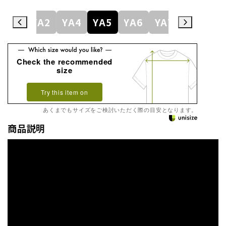
YA1
YA2
YA4
YA5
YA6
YA7
YA8
Y
Check the recommended
size
Try this item on
あくまでもサイズをご検討いただく際の目安となります。
商品説明