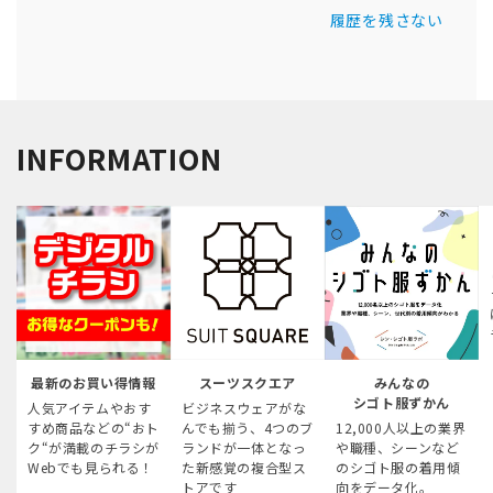
履歴を残さない
INFORMATION
最新のお買い得情報
スーツスクエア
みんなの
シゴト服ずかん
人気アイテムやおす
ビジネスウェアがな
すめ商品などの“おト
んでも揃う、4つのブ
12,000人以上の業界
ク“が満載のチラシが
ランドが一体となっ
や職種、シーンなど
Webでも見られる！
た新感覚の複合型ス
のシゴト服の着用傾
トアです
向をデータ化。