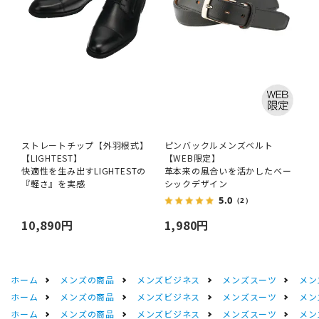
ストレートチップ【外羽根式】
ピンバックルメンズベルト
【LIGHTEST】
【WEB限定】
快適性を生み出すLIGHTESTの
革本来の風合いを活かしたベー
『軽さ』を実感
シックデザイン
5.0
（2）
10,890円
1,980円
ホーム
メンズの商品
メンズビジネス
メンズスーツ
メン
ホーム
メンズの商品
メンズビジネス
メンズスーツ
メン
ホーム
メンズの商品
メンズビジネス
メンズスーツ
メン