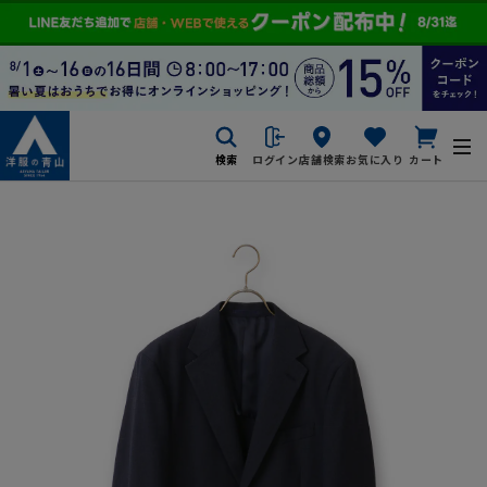
検索
ログイン
店舗検索
お気に入り
カート