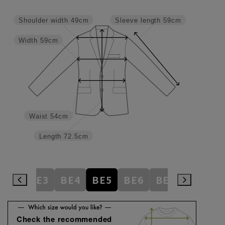
Shoulder width
49cm
Sleeve length
59cm
Width
59cm
Waist
54cm
Length
72.5cm
AB8
BE3
BE4
BE5
BE6
BE7
BE8
E
Check the recommended