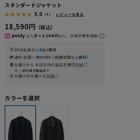
スタンダードジャケット
5.0
（1）
レビューを見る
18,590円
なら
月々3,098円
から。分割手数料無料
WEB会員なら
92
pt獲得
送料 全国一律
550
円（店舗受取なら
無料
）
お届けから
8
日以内の返品交換可
詳細
一部対象外商品あり
お届け日を調べる
詳細
カラーを選択