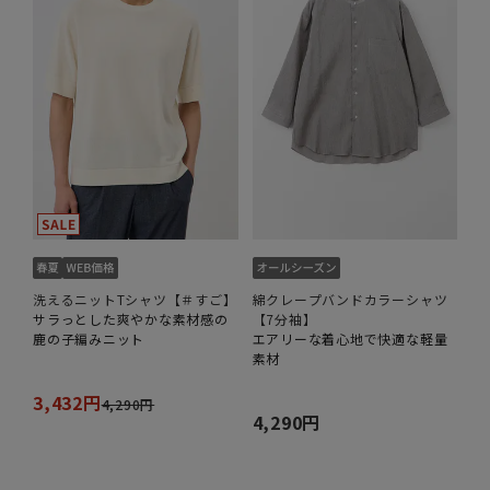
洗えるニットTシャツ【＃すご】
綿クレープバンドカラーシャツ
サラっとした爽やかな素材感の
【7分袖】
鹿の子編みニット
エアリーな着心地で快適な軽量
素材
3,432円
4,290円
4,290円